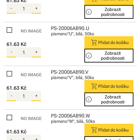
61.63 Kč
-
+
Zobrazit
info
podrobnosti
PS-20006AB90.U
písmeno"U", bílá, 50ks
shopping_cart
Přidat do košíku
61.63 Kč
-
+
Zobrazit
info
podrobnosti
PS-20006AB90.V
písmeno"V", bílá, 50ks
shopping_cart
Přidat do košíku
61.63 Kč
-
+
Zobrazit
info
podrobnosti
PS-20006AB90.W
písmeno"W", bílá, 50ks
shopping_cart
Přidat do košíku
61.63 Kč
-
+