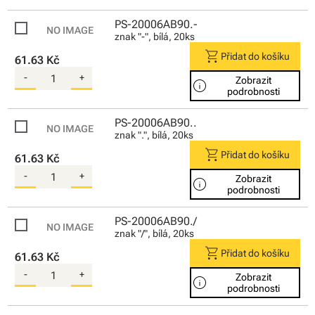
PS-20006AB90.-
znak "-", bílá, 20ks
shopping_cart
Přidat do košíku
61.63 Kč
-
+
Zobrazit
info
podrobnosti
PS-20006AB90..
znak ".", bílá, 20ks
shopping_cart
Přidat do košíku
61.63 Kč
-
+
Zobrazit
info
podrobnosti
PS-20006AB90./
znak "/", bílá, 20ks
shopping_cart
Přidat do košíku
61.63 Kč
-
+
Zobrazit
info
podrobnosti