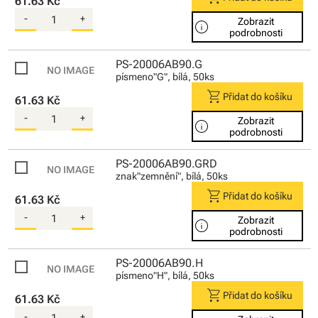
61.63 Kč
-
+
Zobrazit
info
podrobnosti
PS-20006AB90.G
písmeno"G", bílá, 50ks
shopping_cart
Přidat do košíku
61.63 Kč
-
+
Zobrazit
info
podrobnosti
PS-20006AB90.GRD
znak"zemnění", bílá, 50ks
shopping_cart
Přidat do košíku
61.63 Kč
-
+
Zobrazit
info
podrobnosti
PS-20006AB90.H
písmeno"H", bílá, 50ks
shopping_cart
Přidat do košíku
61.63 Kč
-
+