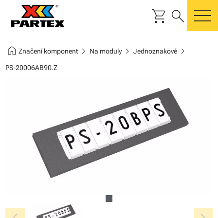
shopping_cart
search
m
home
chevron_right
chevron_right
chevron_right
Značení komponent
Na moduly
Jednoznakové
PS-20006AB90.Z