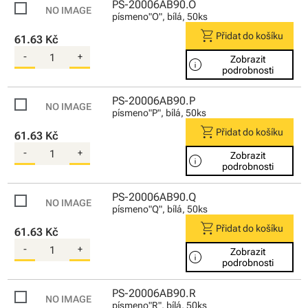
PS-20006AB90.O
písmeno"O", bílá, 50ks
shopping_cart
Přidat do košíku
61.63 Kč
-
+
Zobrazit
info
podrobnosti
PS-20006AB90.P
písmeno"P", bílá, 50ks
shopping_cart
Přidat do košíku
61.63 Kč
-
+
Zobrazit
info
podrobnosti
PS-20006AB90.Q
písmeno"Q", bílá, 50ks
shopping_cart
Přidat do košíku
61.63 Kč
-
+
Zobrazit
info
podrobnosti
PS-20006AB90.R
písmeno"R", bílá, 50ks