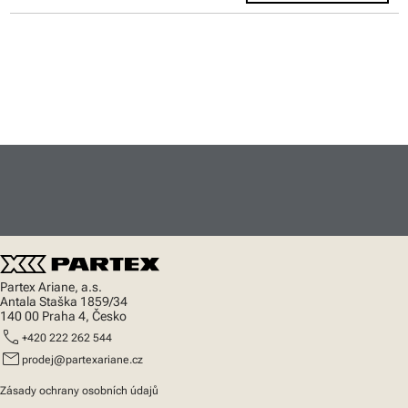
Partex Ariane, a.s.
Antala Staška 1859/34
140 00 Praha 4, Česko
call
+420 222 262 544
mail
prodej@partexariane.cz
Zásady ochrany osobních údajů