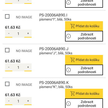
Zobrazit
info
podrobnosti
PS-20006AB90.I
písmeno"I", bílá, 50ks
shopping_cart
Přidat do košíku
61.63 Kč
-
+
Zobrazit
info
podrobnosti
PS-20006AB90.J
písmeno"J", bílá, 50ks
shopping_cart
Přidat do košíku
61.63 Kč
-
+
Zobrazit
info
podrobnosti
PS-20006AB90.K
písmeno"K", bílá, 50ks
shopping_cart
Přidat do košíku
61.63 Kč
-
+
Zobrazit
info
podrobnosti