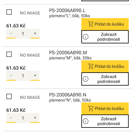
PS-20006AB90.L
písmeno"L", bílá, 50ks
shopping_cart
Přidat do košíku
61.63 Kč
-
+
Zobrazit
info
podrobnosti
PS-20006AB90.M
písmeno"M", bílá, 50ks
shopping_cart
Přidat do košíku
61.63 Kč
-
+
Zobrazit
info
podrobnosti
PS-20006AB90.N
písmeno"N", bílá, 50ks
shopping_cart
Přidat do košíku
61.63 Kč
-
+
Zobrazit
info
podrobnosti