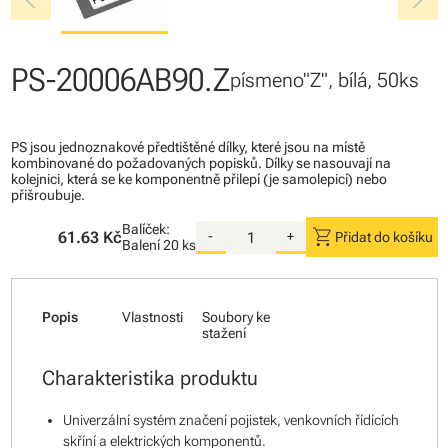
chevron_left
chevron_right
PS-20006AB90.Z
písmeno"Z", bílá, 50ks
PS jsou jednoznakové předtištěné dílky, které jsou na místě
kombinované do požadovaných popisků. Dílky se nasouvají na
kolejnici, která se ke komponentně přilepí (je samolepicí) nebo
přišroubuje.
Balíček:
shopping_cart
61.63 Kč
-
+
Přidat do košíku
Balení
20 ks
Popis
Vlastnosti
Soubory ke
stažení
Charakteristika produktu
Univerzální systém značení pojistek, venkovních řídících
skříní a elektrických komponentů.