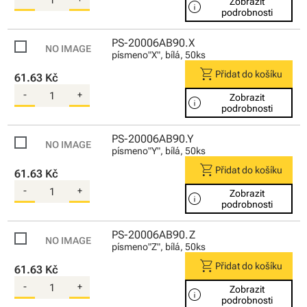
Zobrazit
info
podrobnosti
PS-20006AB90.X
písmeno"X", bílá, 50ks
shopping_cart
Přidat do košíku
61.63 Kč
-
+
Zobrazit
info
podrobnosti
PS-20006AB90.Y
písmeno"Y", bílá, 50ks
shopping_cart
Přidat do košíku
61.63 Kč
-
+
Zobrazit
info
podrobnosti
PS-20006AB90.Z
písmeno"Z", bílá, 50ks
shopping_cart
Přidat do košíku
61.63 Kč
-
+
Zobrazit
info
podrobnosti