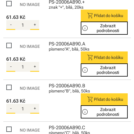
PS-20006AB90.+
znak "+", bílá, 20ks
shopping_cart
Přidat do košíku
61.63 Kč
-
+
Zobrazit
info
podrobnosti
PS-20006AB90.A
písmeno"A", bílá, 50ks
shopping_cart
Přidat do košíku
61.63 Kč
-
+
Zobrazit
info
podrobnosti
PS-20006AB90.B
písmeno"B", bílá, 50ks
shopping_cart
Přidat do košíku
61.63 Kč
-
+
Zobrazit
info
podrobnosti
PS-20006AB90.C
písmeno"C", bílá, 50ks