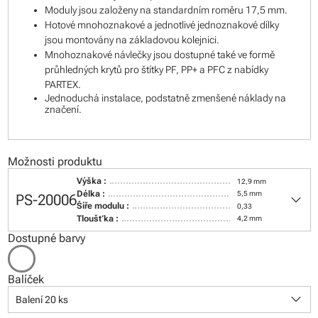
Moduly jsou založeny na standardním roměru 17,5 mm.
Hotové mnohoznakové a jednotlivé jednoznakové dílky
jsou montovány na základovou kolejnici.
Mnohoznakové návlečky jsou dostupné také ve formě
průhledných krytů pro štítky PF, PP+ a PFC z nabídky
PARTEX.
Jednoduchá instalace, podstatně zmenšené náklady na
značení.
Možnosti produktu
Výška :
12,9 mm
keyboard_arrow_down
Délka :
5,5 mm
PS-20006
Šíře modulu :
0,33
Tloušťka :
4,2 mm
Dostupné barvy
Balíček
keyboard_arrow_down
Balení 20 ks