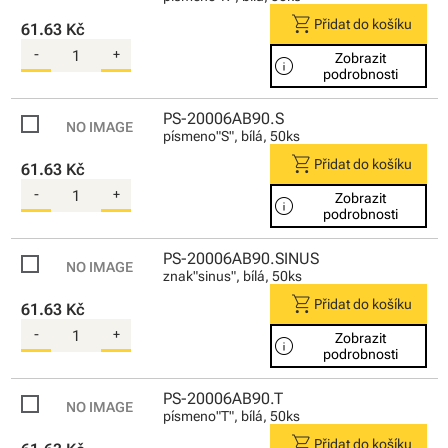
shopping_cart
Přidat do košíku
61.63 Kč
-
+
Zobrazit
info
podrobnosti
PS-20006AB90.S
písmeno"S", bílá, 50ks
shopping_cart
Přidat do košíku
61.63 Kč
-
+
Zobrazit
info
podrobnosti
PS-20006AB90.SINUS
znak"sinus", bílá, 50ks
shopping_cart
Přidat do košíku
61.63 Kč
-
+
Zobrazit
info
podrobnosti
PS-20006AB90.T
písmeno"T", bílá, 50ks
shopping_cart
Přidat do košíku