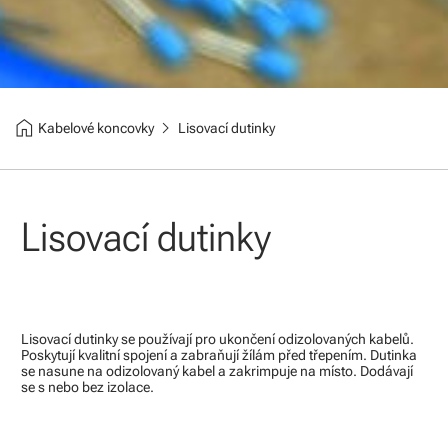
home
chevron_right
Kabelové koncovky
Lisovací dutinky
Lisovací dutinky
Lisovací dutinky se používají pro ukončení odizolovaných kabelů.
Poskytují kvalitní spojení a zabraňují žílám před třepením. Dutinka
se nasune na odizolovaný kabel a zakrimpuje na místo. Dodávají
se s nebo bez izolace.