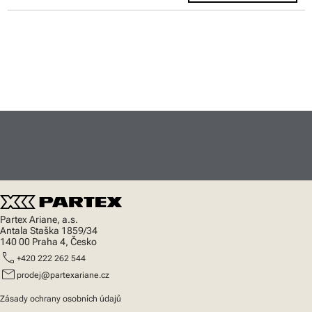
Partex Ariane, a.s.
Antala Staška 1859/34
140 00 Praha 4, Česko
call
+420 222 262 544
mail
prodej@partexariane.cz
Zásady ochrany osobních údajů