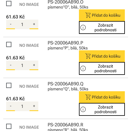
PS-20006AB90.O
písmeno"O", bílá, 50ks
shopping_cart
Přidat do košíku
61.63 Kč
-
+
Zobrazit
info
podrobnosti
PS-20006AB90.P
písmeno"P", bílá, 50ks
shopping_cart
Přidat do košíku
61.63 Kč
-
+
Zobrazit
info
podrobnosti
PS-20006AB90.Q
písmeno"Q", bílá, 50ks
shopping_cart
Přidat do košíku
61.63 Kč
-
+
Zobrazit
info
podrobnosti
PS-20006AB90.R
písmeno"R", bílá, 50ks