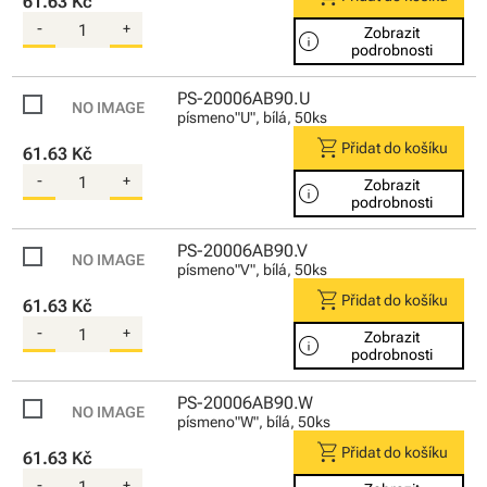
61.63 Kč
-
+
Zobrazit
info
podrobnosti
PS-20006AB90.U
písmeno"U", bílá, 50ks
shopping_cart
Přidat do košíku
61.63 Kč
-
+
Zobrazit
info
podrobnosti
PS-20006AB90.V
písmeno"V", bílá, 50ks
shopping_cart
Přidat do košíku
61.63 Kč
-
+
Zobrazit
info
podrobnosti
PS-20006AB90.W
písmeno"W", bílá, 50ks
shopping_cart
Přidat do košíku
61.63 Kč
-
+