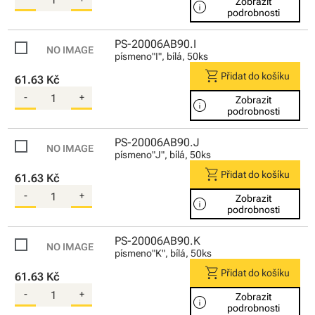
Zobrazit
info
podrobnosti
PS-20006AB90.I
písmeno"I", bílá, 50ks
shopping_cart
Přidat do košíku
61.63 Kč
-
+
Zobrazit
info
podrobnosti
PS-20006AB90.J
písmeno"J", bílá, 50ks
shopping_cart
Přidat do košíku
61.63 Kč
-
+
Zobrazit
info
podrobnosti
PS-20006AB90.K
písmeno"K", bílá, 50ks
shopping_cart
Přidat do košíku
61.63 Kč
-
+
Zobrazit
info
podrobnosti