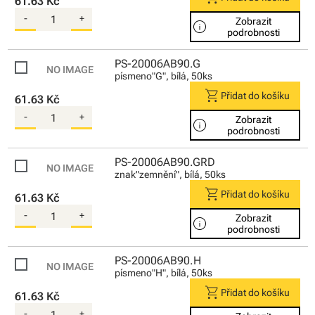
61.63 Kč
-
+
Zobrazit
info
podrobnosti
PS-20006AB90.G
písmeno"G", bílá, 50ks
shopping_cart
Přidat do košíku
61.63 Kč
-
+
Zobrazit
info
podrobnosti
PS-20006AB90.GRD
znak"zemnění", bílá, 50ks
shopping_cart
Přidat do košíku
61.63 Kč
-
+
Zobrazit
info
podrobnosti
PS-20006AB90.H
písmeno"H", bílá, 50ks
shopping_cart
Přidat do košíku
61.63 Kč
-
+