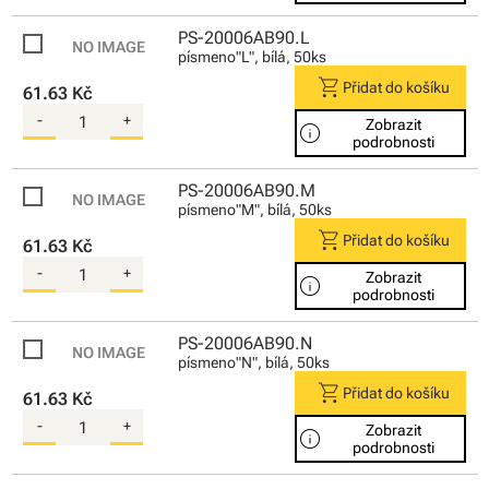
PS-20006AB90.L
písmeno"L", bílá, 50ks
shopping_cart
Přidat do košíku
61.63 Kč
-
+
Zobrazit
info
podrobnosti
PS-20006AB90.M
písmeno"M", bílá, 50ks
shopping_cart
Přidat do košíku
61.63 Kč
-
+
Zobrazit
info
podrobnosti
PS-20006AB90.N
písmeno"N", bílá, 50ks
shopping_cart
Přidat do košíku
61.63 Kč
-
+
Zobrazit
info
podrobnosti