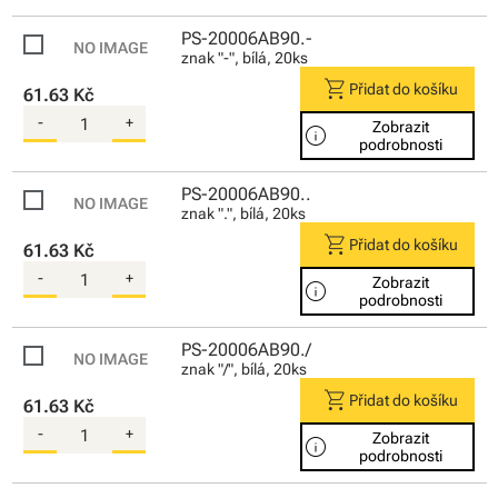
PS-20006AB90.-
znak "-", bílá, 20ks
shopping_cart
Přidat do košíku
61.63 Kč
-
+
Zobrazit
info
podrobnosti
PS-20006AB90..
znak ".", bílá, 20ks
shopping_cart
Přidat do košíku
61.63 Kč
-
+
Zobrazit
info
podrobnosti
PS-20006AB90./
znak "/", bílá, 20ks
shopping_cart
Přidat do košíku
61.63 Kč
-
+
Zobrazit
info
podrobnosti