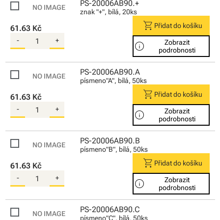
PS-20006AB90.+
znak "+", bílá, 20ks
shopping_cart
Přidat do košíku
61.63 Kč
-
+
Zobrazit
info
podrobnosti
PS-20006AB90.A
písmeno"A", bílá, 50ks
shopping_cart
Přidat do košíku
61.63 Kč
-
+
Zobrazit
info
podrobnosti
PS-20006AB90.B
písmeno"B", bílá, 50ks
shopping_cart
Přidat do košíku
61.63 Kč
-
+
Zobrazit
info
podrobnosti
PS-20006AB90.C
písmeno"C", bílá, 50ks