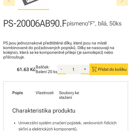
chevron_left
chevron_right
PS-20006AB90.F
písmeno"F", bílá, 50ks
PS jsou jednoznakové předtištěné dílky, které jsou na místě
kombinované do požadovaných popisků. Dílky se nasouvají na
kolejnici, která se ke komponentně přilepí (je samolepicí) nebo
přišroubuje.
Balíček:
shopping_cart
61.63 Kč
-
+
Přidat do košíku
Balení
20 ks
Popis
Vlastnosti
Soubory ke
stažení
Charakteristika produktu
Univerzální systém značení pojistek, venkovních řídících
skříní a elektrických komponentů.