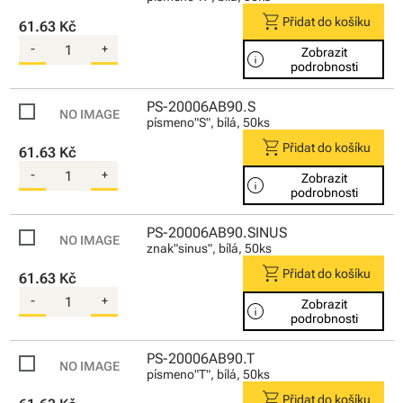
shopping_cart
Přidat do košíku
61.63 Kč
-
+
Zobrazit
info
podrobnosti
PS-20006AB90.S
písmeno"S", bílá, 50ks
shopping_cart
Přidat do košíku
61.63 Kč
-
+
Zobrazit
info
podrobnosti
PS-20006AB90.SINUS
znak"sinus", bílá, 50ks
shopping_cart
Přidat do košíku
61.63 Kč
-
+
Zobrazit
info
podrobnosti
PS-20006AB90.T
písmeno"T", bílá, 50ks
shopping_cart
Přidat do košíku