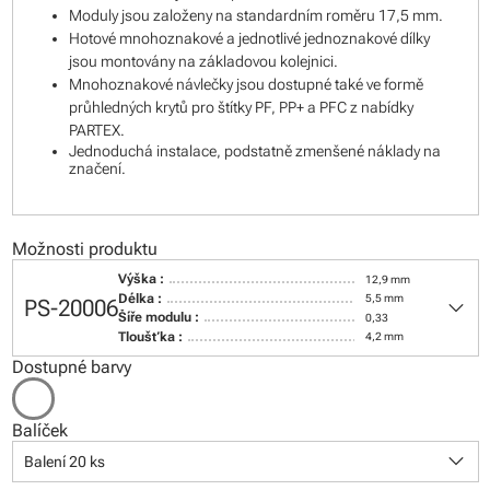
Moduly jsou založeny na standardním roměru 17,5 mm.
Hotové mnohoznakové a jednotlivé jednoznakové dílky
jsou montovány na základovou kolejnici.
Mnohoznakové návlečky jsou dostupné také ve formě
průhledných krytů pro štítky PF, PP+ a PFC z nabídky
PARTEX.
Jednoduchá instalace, podstatně zmenšené náklady na
značení.
Možnosti produktu
Výška :
12,9 mm
keyboard_arrow_down
Délka :
5,5 mm
PS-20006
Šíře modulu :
0,33
Tloušťka :
4,2 mm
Dostupné barvy
Balíček
keyboard_arrow_down
Balení 20 ks