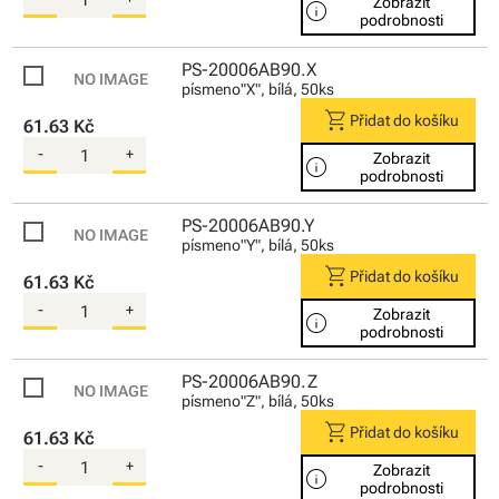
Zobrazit
info
podrobnosti
PS-20006AB90.X
písmeno"X", bílá, 50ks
shopping_cart
Přidat do košíku
61.63 Kč
-
+
Zobrazit
info
podrobnosti
PS-20006AB90.Y
písmeno"Y", bílá, 50ks
shopping_cart
Přidat do košíku
61.63 Kč
-
+
Zobrazit
info
podrobnosti
PS-20006AB90.Z
písmeno"Z", bílá, 50ks
shopping_cart
Přidat do košíku
61.63 Kč
-
+
Zobrazit
info
podrobnosti