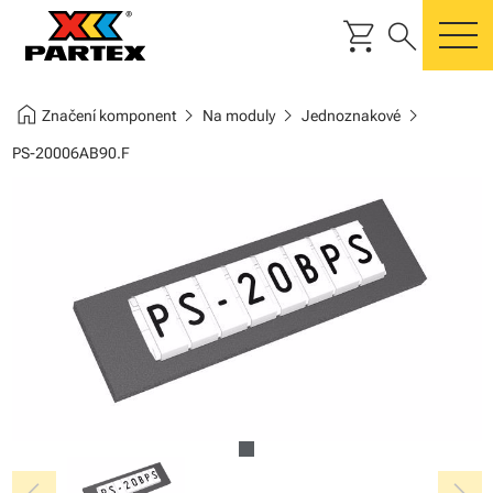
shopping_cart
search
m
home
chevron_right
chevron_right
chevron_right
Značení komponent
Na moduly
Jednoznakové
PS-20006AB90.F