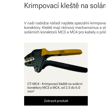
Krimpovací kleště na solár
V naší nabídce nářadí najdete speciální krimpovac
konektory. Kleště mají ráčnový mechanismus a slo
solárních konektorů MC3 a MC4 pro kabely o průř
CT-MC4 - Krimpovací kleště na solární
konektory MC3 a MC4, od 2.5 do 6.0
mm²
Zobrazit produkt