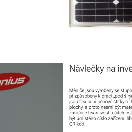
Návlečky na inv
Měniče jsou vyrobeny se stupn
přizpůsobeny k práci „pod šir
jsou flexibilní pěnové štítky 
plochý, a proto nesmí být mater
zaručuje trvanlivost a čitelno
být umístěno číslo zařízení, li
QR kód.