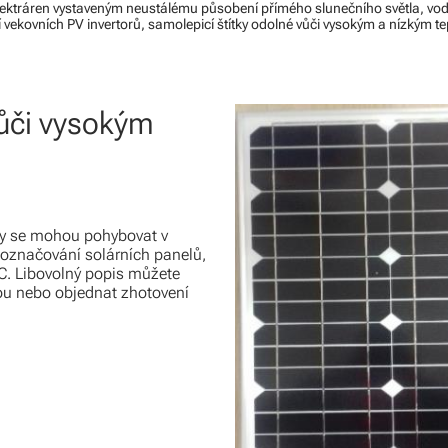
elektráren vystaveným neustálému působení přímého slunečního světla, vod
í vekovních PV invertorů, samolepicí štítky odolné vůči vysokým a nízkým t
vůči vysokým
ely se mohou pohybovat v
k označování solárních panelů,
0°C. Libovolný popis můžete
nou nebo objednat zhotovení