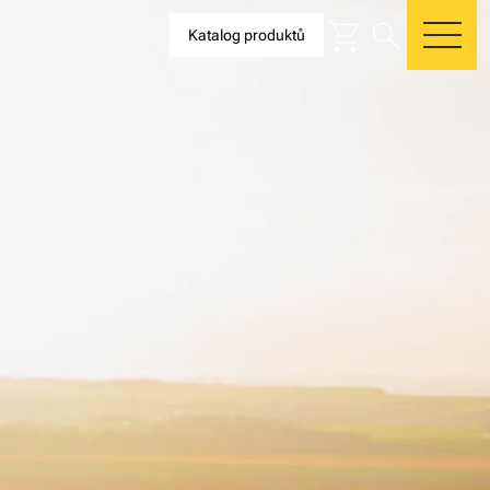
shopping_cart
search
Katalog produktů
me