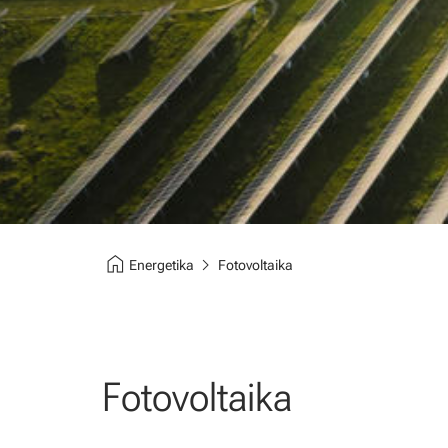
home
chevron_right
Energetika
Fotovoltaika
Fotovoltaika