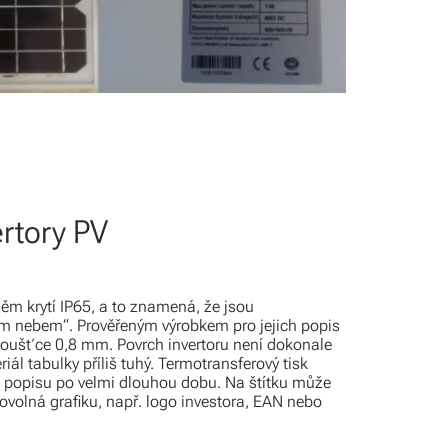
ertory PV
ěm krytí IP65, a to znamená, že jsou
ým nebem“. Prověřeným výrobkem pro jejich popis
o tloušťce 0,8 mm. Povrch invertoru není dokonale
iál tabulky příliš tuhý. Termotransferový tisk
st popisu po velmi dlouhou dobu. Na štítku může
bovolná grafiku, např. logo investora, EAN nebo