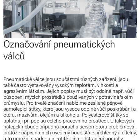
Označování pneumatických
válců
Pneumatické válce jsou součástmi různých zařízení, jsou
také často vystavovány vysokým teplotám, vlhkosti a
agresivním látkám. Jejich popisy musí být odolné např. vůči
působení mycích prostředků používaných v potravinářském
průmyslu. Pro trvalé značení nabízíme zesílené pěnové
samolepící štítky, které jsou vysoce odolné vůči poškrábání a
otěru, mazivům, olejům a alkoholu. Polyesterové štítky se
uplatňují při popisu celého pracovního prostředí. U takových
nálepek nebude případná porucha servomotoru problémová,
protože nápis na nich uvedený bude stále přehledný a čitelný,
a to umožní snadnou identifikaci a odstranění poruchy.