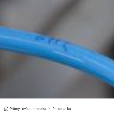
home
chevron_right
Průmyslová automatika
Pneumatika