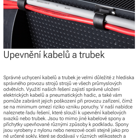
Upevnění kabelů a trubek
Správné uchycení kabelů a trubek je velmi důležité z hlediska
správného provozu strojů strojů ve všech průmyslových
odvětvích. Využití našich řešení zajistí správné uložení
elektrických kabelů a pneumatických hadic, a také vám
pomůže zabránit jejich poškození při provozu zařízení, čímž
se na minimum omezí riziko vzniku poruchy. V naší nabídce
naleznete řadu řešení, které slouží k upevnění kabelových
svazků nebo trubek. Jsou to mimo jiné kabelové spony a
příchytky upevňované různými způsoby k podkladu. Spony
jsou vyrobeny z nylonu nebo nerezové oceli stejně jako pro
ně určené sokly, které se dodávají v různých velikostech a