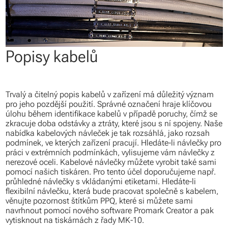
Popisy kabelů
Trvalý a čitelný popis kabelů v zařízení má důležitý význam
pro jeho pozdější použití. Správné označení hraje klíčovou
úlohu během identifikace kabelů v případě poruchy, čímž se
zkracuje doba odstávky a ztráty, které jsou s ní spojeny. Naše
nabídka kabelových návleček je tak rozsáhlá, jako rozsah
podmínek, ve kterých zařízení pracují. Hledáte-li návlečky pro
práci v extrémních podmínkách, vylisujeme vám návlečky z
nerezové oceli. Kabelové návlečky můžete vyrobit také sami
pomocí našich tiskáren. Pro tento účel doporučujeme např.
průhledné návlečky s vkládanými etiketami. Hledáte-li
flexibilní návlečku, která bude pracovat společně s kabelem,
věnujte pozornost štítkům PPQ, které si můžete sami
navrhnout pomocí nového software Promark Creator a pak
vytisknout na tiskárnách z řady MK-10.