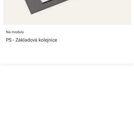
Na moduly
PS - Základová kolejnice
close
Váš košík
Váš košík je prázdný
Partex Ariane, a.s.