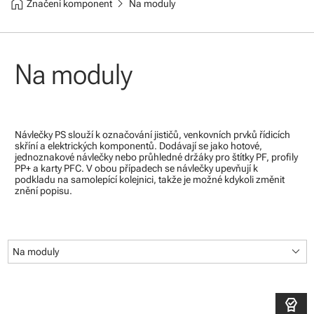
home
chevron_right
Značení komponent
Na moduly
Na moduly
Návlečky PS slouží k označování jističů, venkovních prvků řídicích
skříní a elektrických komponentů. Dodávají se jako hotové,
jednoznakové návlečky nebo průhledné držáky pro štítky PF, profily
PP+ a karty PFC. V obou případech se návlečky upevňují k
podkladu na samolepící kolejnici, takže je možné kdykoli změnit
znění popisu.
keyboard_arrow_down
Na moduly
editor_choice