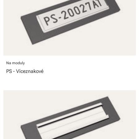
Na moduly
PS - Víceznakové