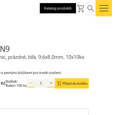
shopping_cart
search
Katalog produktů
me
PN9
nic, prázdné, bílá, 9,6x8,0mm, 10x10ks
 s pevnými drážkami pro trvalé značení.
Balíček:
shopping_cart
 Kč
-
+
Přidat do košíku
Balení
100 ks