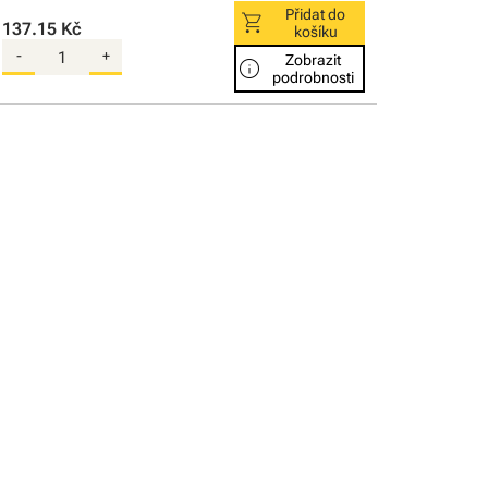
Přidat do
shopping_cart
137.15 Kč
košíku
-
+
Zobrazit
info
podrobnosti