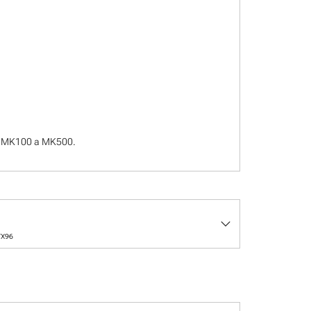
ry MK100 a MK500.
keyboard_arrow_down
TX96