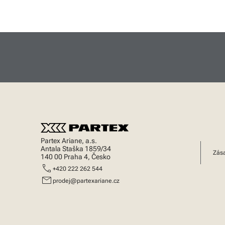
Partex Ariane, a.s.
Antala Staška 1859/34
Zása
140 00 Praha 4, Česko
call
+420 222 262 544
mail
prodej@partexariane.cz