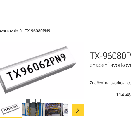
chevron_right
svorkovnic
TX-96080PN9
TX-96080
značení svorkov
Značení na svorkovnice
114.48
chevron_right