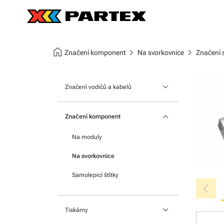
home
chevron_right
chevron_right
Značení komponent
Na svorkovnice
Značení 
keyboard_arrow_down
Značení vodičů a kabelů
Nasouvací návlečky
keyboard_arrow_down
Značení komponent
Štítky na kabely
Na moduly
Nacvakávací návlečky
Na svorkovnice
Teplem smrštitelné bužírky
Samolepicí štítky
chevron_left
keyboard_arrow_down
Tiskárny