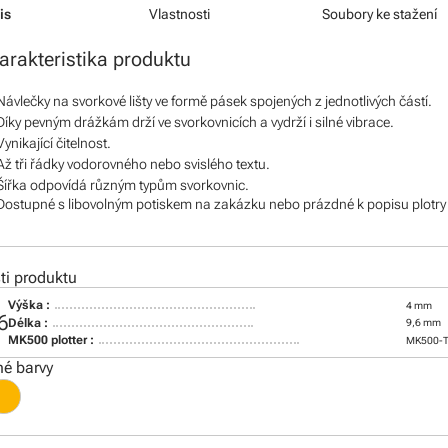
is
Vlastnosti
Soubory ke stažení
arakteristika produktu
Návlečky na svorkové lišty ve formě pásek spojených z jednotlivých částí.
Díky pevným drážkám drží ve svorkovnicích a vydrží i silné vibrace.
Vynikající čitelnost.
Až tři řádky vodorovného nebo svislého textu.
Šířka odpovídá různým typům svorkovnic.
Dostupné s libovolným potiskem na zakázku nebo prázdné k popisu plot
i produktu
Výška :
4 mm
6
Délka :
9,6 mm
MK500 plotter :
MK500-
é barvy