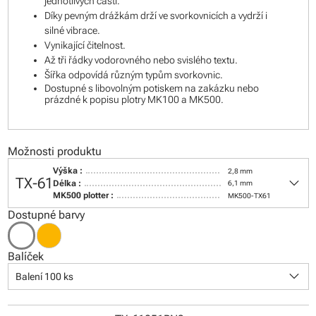
jednotlivých částí.
Díky pevným drážkám drží ve svorkovnicích a vydrží i
silné vibrace.
Vynikající čitelnost.
Až tři řádky vodorovného nebo svislého textu.
Šířka odpovídá různým typům svorkovnic.
Dostupné s libovolným potiskem na zakázku nebo
prázdné k popisu plotry MK100 a MK500.
Možnosti produktu
Výška :
2,8 mm
keyboard_arrow_down
TX-61
Délka :
6,1 mm
MK500 plotter :
MK500-TX61
Dostupné barvy
Balíček
keyboard_arrow_down
Balení 100 ks