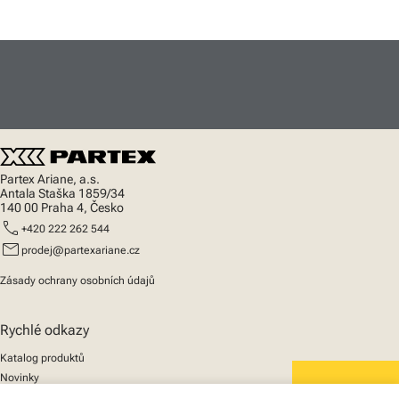
Partex Ariane, a.s.
Antala Staška 1859/34
140 00 Praha 4, Česko
call
+420 222 262 544
mail
prodej@partexariane.cz
Zásady ochrany osobních údajů
Rychlé odkazy
Katalog produktů
Novinky
Podpora