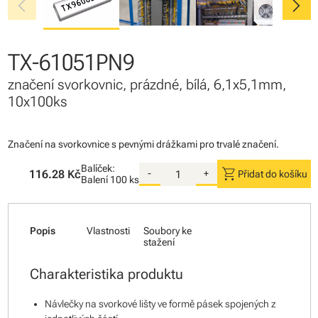
chevron_left
chevron_right
TX-61051PN9
značení svorkovnic, prázdné, bílá, 6,1x5,1mm,
10x100ks
Značení na svorkovnice s pevnými drážkami pro trvalé značení.
Balíček:
shopping_cart
116.28 Kč
-
+
Přidat do košíku
Balení
100 ks
Popis
Vlastnosti
Soubory ke
stažení
Charakteristika produktu
Návlečky na svorkové lišty ve formě pásek spojených z