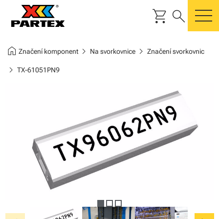
shopping_cart
search
m
home
chevron_right
chevron_right
Značení komponent
Na svorkovnice
Značení svorkovnic
chevron_right
TX-61051PN9