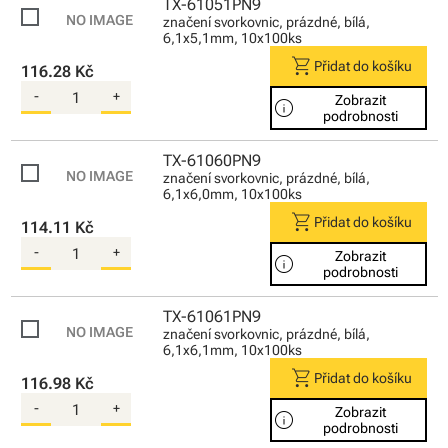
TX-61051PN9
značení svorkovnic, prázdné, bílá,
6,1x5,1mm, 10x100ks
shopping_cart
Přidat do košíku
116.28 Kč
-
+
Zobrazit
info
podrobnosti
TX-61060PN9
značení svorkovnic, prázdné, bílá,
6,1x6,0mm, 10x100ks
shopping_cart
Přidat do košíku
114.11 Kč
-
+
Zobrazit
info
podrobnosti
TX-61061PN9
značení svorkovnic, prázdné, bílá,
6,1x6,1mm, 10x100ks
shopping_cart
Přidat do košíku
116.98 Kč
-
+
Zobrazit
info
podrobnosti