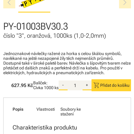
chevron_left
chevron_right
PY-01003BV30.3
číslo "3", oranžová, 1000ks (1,0-2,0mm)
Jednoznakové návlečky ražené za horka s celou škálou symbolů,
navlékané na ještě nezapojené žíly těch nejmenších průměrů.
Dostupné také v široké paletě barev. Návlečka s šípovitým tvarem nelze
přetáčet od dalších znaků a perfektně drží na kabelu. Pro použití v
elektrických, hydraulických a pneumatických zařízeních.
Balíček:
shopping_cart
627.95 Kč
-
+
Přidat do košíku
Cívka
1000 ks
Popis
Vlastnosti
Soubory ke
stažení
Charakteristika produktu