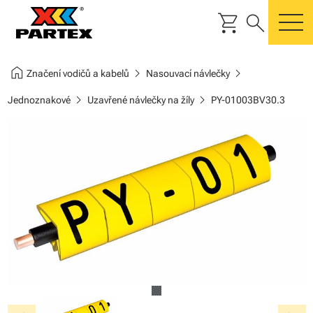
shopping_cart
search
m
home
chevron_right
chevron_right
Značení vodičů a kabelů
Nasouvací návlečky
chevron_right
chevron_right
Jednoznakové
Uzavřené návlečky na žíly
PY-01003BV30.3