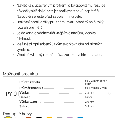
Návlečka s uzavřeným profilem, díky šípovitému řezu se
návlečky skládající se z jednotlivých znaků nepřetáčí.
Nasouvá se ještě před zapojením kabelů.
Unikátní profil je díky pružnému tvaru vhodný na široký
rozsah průměrů.
Je dokonale odolný vůči vnějším činitelům, vysoká
čitelnost.
Ideálně přizpůsobený úzkým svorkovnicím od různých
výrobců.
Vhodně vybraný rozměr dává záruku rychlé instalace.
Možnosti produktu
od 0,2 mm² do 0,7
Průřez kabelu :
mm²
Průměr kabelu :
od 1 mm do 2 mm
keyboard_arrow_down
PY-01
Výška :
3,3 mm
Délka :
3 mm
Výška textu :
2,6 mm
Šířka :
3,5 mm
Dostupné barvy