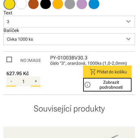
Text
keyboard_arrow_down
3
Balíček
keyboard_arrow_down
Cívka 1000 ks
PY-01003BV30.3
číslo "3", oranžová, 1000ks (1,0-2,0mm)
shopping_cart
Přidat do košíku
627.95 Kč
-
+
Zobrazit
info
podrobnosti
Související produkty