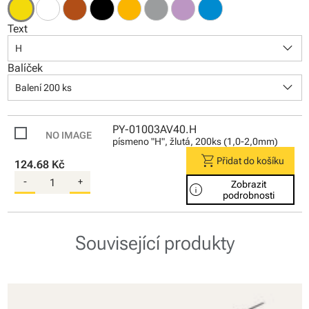
Text
keyboard_arrow_down
H
Balíček
keyboard_arrow_down
Balení 200 ks
PY-01003AV40.H
písmeno "H", žlutá, 200ks (1,0-2,0mm)
shopping_cart
Přidat do košíku
124.68 Kč
-
+
Zobrazit
info
podrobnosti
Související produkty