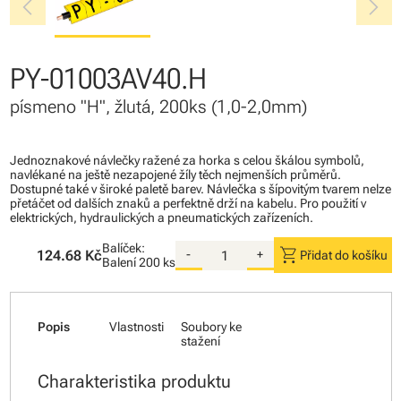
chevron_left
chevron_right
PY-01003AV40.H
písmeno "H", žlutá, 200ks (1,0-2,0mm)
Jednoznakové návlečky ražené za horka s celou škálou symbolů,
navlékané na ještě nezapojené žíly těch nejmenších průměrů.
Dostupné také v široké paletě barev. Návlečka s šípovitým tvarem nelze
přetáčet od dalších znaků a perfektně drží na kabelu. Pro použití v
elektrických, hydraulických a pneumatických zařízeních.
Balíček:
shopping_cart
124.68 Kč
-
+
Přidat do košíku
Balení
200 ks
Popis
Vlastnosti
Soubory ke
stažení
Charakteristika produktu