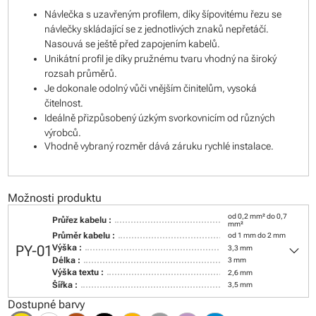
Návlečka s uzavřeným profilem, díky šípovitému řezu se
návlečky skládající se z jednotlivých znaků nepřetáčí.
Nasouvá se ještě před zapojením kabelů.
Unikátní profil je díky pružnému tvaru vhodný na široký
rozsah průměrů.
Je dokonale odolný vůči vnějším činitelům, vysoká
čitelnost.
Ideálně přizpůsobený úzkým svorkovnicím od různých
výrobců.
Vhodně vybraný rozměr dává záruku rychlé instalace.
Možnosti produktu
od 0,2 mm² do 0,7
Průřez kabelu :
mm²
Průměr kabelu :
od 1 mm do 2 mm
keyboard_arrow_down
PY-01
Výška :
3,3 mm
Délka :
3 mm
Výška textu :
2,6 mm
Šířka :
3,5 mm
Dostupné barvy