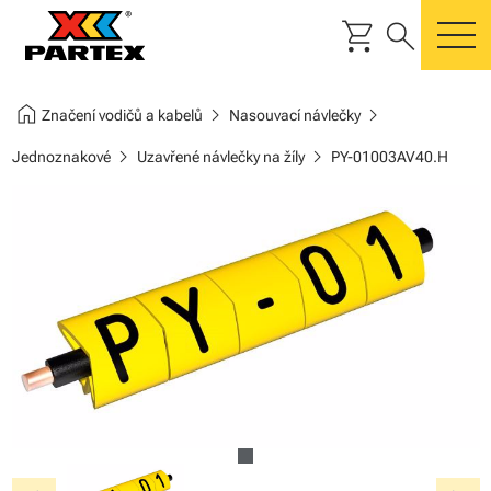
shopping_cart
search
m
home
chevron_right
chevron_right
Značení vodičů a kabelů
Nasouvací návlečky
chevron_right
chevron_right
Jednoznakové
Uzavřené návlečky na žíly
PY-01003AV40.H