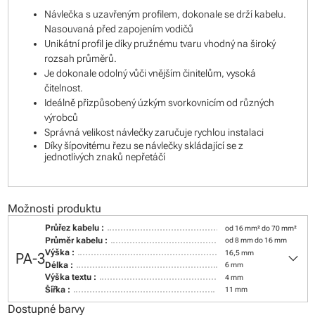
Návlečka s uzavřeným profilem, dokonale se drží kabelu.
Nasouvaná před zapojením vodičů
Unikátní profil je díky pružnému tvaru vhodný na široký
rozsah průměrů.
Je dokonale odolný vůči vnějším činitelům, vysoká
čitelnost.
Ideálně přizpůsobený úzkým svorkovnicím od různých
výrobců
Správná velikost návlečky zaručuje rychlou instalaci
Díky šípovitému řezu se návlečky skládající se z
jednotlivých znaků nepřetáčí
Možnosti produktu
Průřez kabelu :
od 16 mm² do 70 mm²
Průměr kabelu :
od 8 mm do 16 mm
keyboard_arrow_down
Výška :
16,5 mm
PA-3
Délka :
6 mm
Výška textu :
4 mm
Šířka :
11 mm
Dostupné barvy