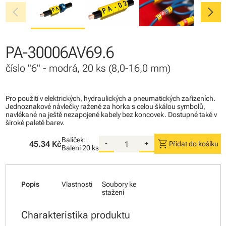
chevron_left
chevron_right
PA-30006AV69.6
číslo "6" - modrá, 20 ks (8,0-16,0 mm)
Pro použití v elektrických, hydraulických a pneumatických zařízeních.
Jednoznakové návlečky ražené za horka s celou škálou symbolů,
navlékané na ještě nezapojené kabely bez koncovek. Dostupné také v
široké paletě barev.
Balíček:
shopping_cart
45.34 Kč
-
+
Přidat do košíku
Balení
20 ks
Popis
Vlastnosti
Soubory ke
stažení
Charakteristika produktu