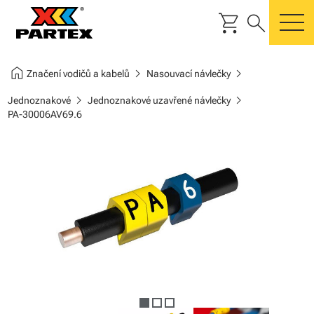
shopping_cart
search
m
home
chevron_right
chevron_right
Značení vodičů a kabelů
Nasouvací návlečky
chevron_right
chevron_right
Jednoznakové
Jednoznakové uzavřené návlečky
PA-30006AV69.6