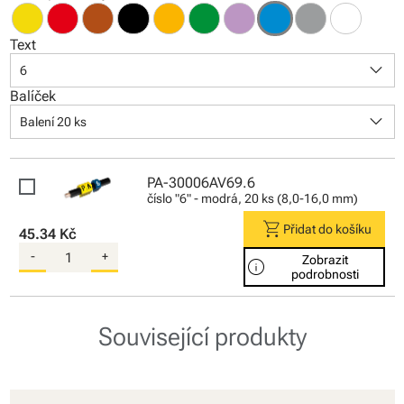
Text
keyboard_arrow_down
6
Balíček
keyboard_arrow_down
Balení 20 ks
PA-30006AV69.6
číslo "6" - modrá, 20 ks (8,0-16,0 mm)
shopping_cart
Přidat do košíku
45.34 Kč
-
+
Zobrazit
info
podrobnosti
Související produkty