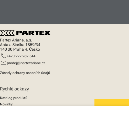
Partex Ariane, a.s.
Antala Staška 1859/34
140 00 Praha 4, Česko
call
+420 222 262 544
mail
prodej@partexariane.cz
Zásady ochrany osobních údajů
Rychlé odkazy
Katalog produktů
Novinky
Podpora
We mark the future
close
O nás
Váš košík
© 2025 Partex Marking Systems