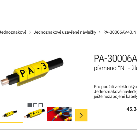
chevron_right
chevron_right
Jednoznakové
Jednoznakové uzavřené návlečky
PA-30006AV40.N
PA-30006
písmeno "N" - žl
Pro použití v elektrick
Jednoznakové návlečky
ještě nezapojené kabel
45.3
chevron_right