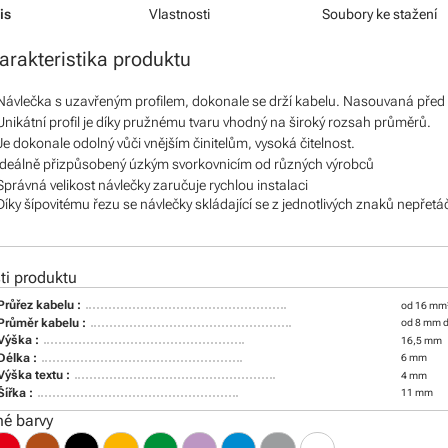
is
Vlastnosti
Soubory ke stažení
arakteristika produktu
Návlečka s uzavřeným profilem, dokonale se drží kabelu. Nasouvaná před
Unikátní profil je díky pružnému tvaru vhodný na široký rozsah průměrů.
Je dokonale odolný vůči vnějším činitelům, vysoká čitelnost.
Ideálně přizpůsobený úzkým svorkovnicím od různých výrobců
Správná velikost návlečky zaručuje rychlou instalaci
Díky šípovitému řezu se návlečky skládající se z jednotlivých znaků nepřetá
i produktu
Průřez kabelu :
od 16 mm
Průměr kabelu :
od 8 mm 
Výška :
16,5 mm
Délka :
6 mm
Výška textu :
4 mm
Šířka :
11 mm
é barvy