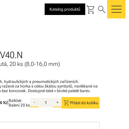
shopping_cart
search
Katalog produktů
me
AV40.N
utá, 20 ks (8,0-16,0 mm)
ých, hydraulických a pneumatických zařízeních.
 ražené za horka s celou škálou symbolů, navlékané na
y bez koncovek. Dostupné také v široké paletě barev.
Balíček:
shopping_cart
4 Kč
-
+
Přidat do košíku
Balení
20 ks