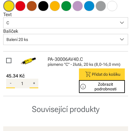
Text
keyboard_arrow_down
C
Balíček
keyboard_arrow_down
Balení 20 ks
PA-30006AV40.C
písmeno "C" - žlutá, 20 ks (8,0-16,0 mm)
shopping_cart
Přidat do košíku
45.34 Kč
-
+
Zobrazit
info
podrobnosti
Související produkty