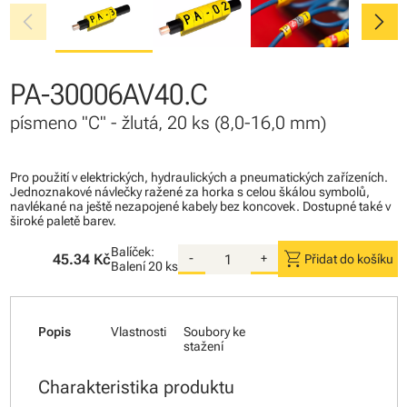
chevron_left
chevron_right
PA-30006AV40.C
písmeno "C" - žlutá, 20 ks (8,0-16,0 mm)
Pro použití v elektrických, hydraulických a pneumatických zařízeních.
Jednoznakové návlečky ražené za horka s celou škálou symbolů,
navlékané na ještě nezapojené kabely bez koncovek. Dostupné také v
široké paletě barev.
Balíček:
shopping_cart
45.34 Kč
-
+
Přidat do košíku
Balení
20 ks
Popis
Vlastnosti
Soubory ke
stažení
Charakteristika produktu