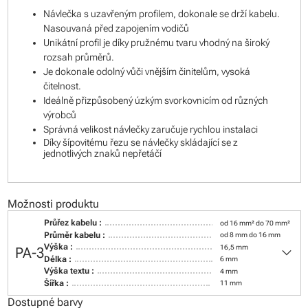
Návlečka s uzavřeným profilem, dokonale se drží kabelu.
Nasouvaná před zapojením vodičů
Unikátní profil je díky pružnému tvaru vhodný na široký
rozsah průměrů.
Je dokonale odolný vůči vnějším činitelům, vysoká
čitelnost.
Ideálně přizpůsobený úzkým svorkovnicím od různých
výrobců
Správná velikost návlečky zaručuje rychlou instalaci
Díky šípovitému řezu se návlečky skládající se z
jednotlivých znaků nepřetáčí
Možnosti produktu
Průřez kabelu :
od 16 mm² do 70 mm²
Průměr kabelu :
od 8 mm do 16 mm
keyboard_arrow_down
Výška :
16,5 mm
PA-3
Délka :
6 mm
Výška textu :
4 mm
Šířka :
11 mm
Dostupné barvy