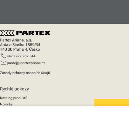
Partex Ariane, a.s.
Antala Staška 1859/34
140 00 Praha 4, Česko
call
+420 222 262 544
mail
prodej@partexariane.cz
Zásady ochrany osobních údajů
Rychlé odkazy
Katalog produktů
Novinky
Podpora
We mark the future
close
O nás
Váš košík
© 2025 Partex Marking Systems