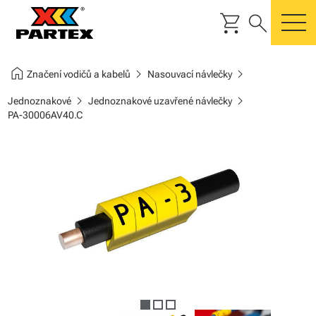
shopping_cart
search
m
home
chevron_right
chevron_right
Značení vodičů a kabelů
Nasouvací návlečky
chevron_right
chevron_right
Jednoznakové
Jednoznakové uzavřené návlečky
PA-30006AV40.C