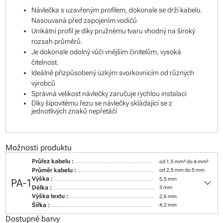
Návlečka s uzavřeným profilem, dokonale se drží kabelu.
Nasouvaná před zapojením vodičů
Unikátní profil je díky pružnému tvaru vhodný na široký
rozsah průměrů.
Je dokonale odolný vůči vnějším činitelům, vysoká
čitelnost.
Ideálně přizpůsobený úzkým svorkovnicím od různých
výrobců
Správná velikost návlečky zaručuje rychlou instalaci
Díky šípovitému řezu se návlečky skládající se z
jednotlivých znaků nepřetáčí
Možnosti produktu
Průřez kabelu :
od 1,5 mm² do 4 mm²
Průměr kabelu :
od 2,5 mm do 5 mm
keyboard_arrow_down
Výška :
5,5 mm
PA-1
Délka :
3 mm
Výška textu :
2,6 mm
Šířka :
4,2 mm
Dostupné barvy