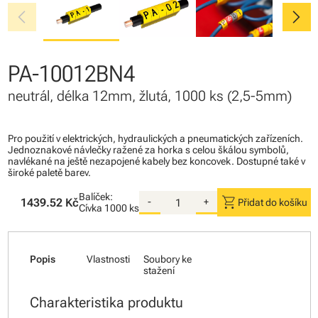
chevron_left
chevron_right
PA-10012BN4
neutrál, délka 12mm, žlutá, 1000 ks (2,5-5mm)
Pro použití v elektrických, hydraulických a pneumatických zařízeních.
Jednoznakové návlečky ražené za horka s celou škálou symbolů,
navlékané na ještě nezapojené kabely bez koncovek. Dostupné také v
široké paletě barev.
Balíček:
shopping_cart
1439.52 Kč
-
+
Přidat do košíku
Cívka
1000 ks
Popis
Vlastnosti
Soubory ke
stažení
Charakteristika produktu