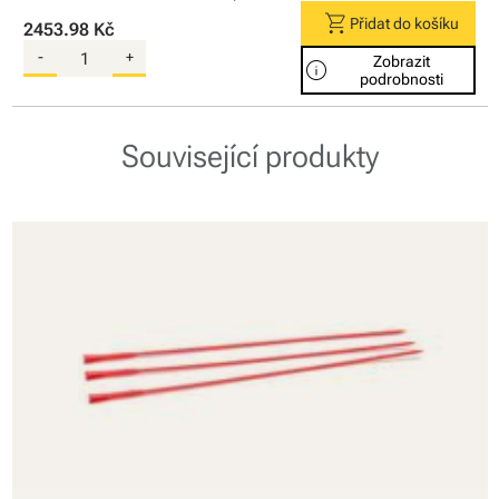
shopping_cart
Přidat do košíku
2453.98 Kč
-
+
Zobrazit
info
podrobnosti
Související produkty