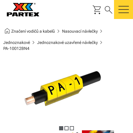
shopping_cart
search
m
home
chevron_right
chevron_right
Značení vodičů a kabelů
Nasouvací návlečky
chevron_right
chevron_right
Jednoznakové
Jednoznakové uzavřené návlečky
PA-10012BN4