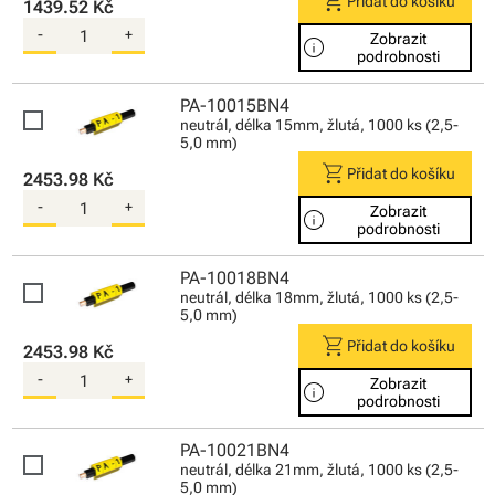
shopping_cart
Přidat do košíku
1439.52 Kč
-
+
Zobrazit
info
podrobnosti
PA-10015BN4
neutrál, délka 15mm, žlutá, 1000 ks (2,5-
5,0 mm)
shopping_cart
Přidat do košíku
2453.98 Kč
-
+
Zobrazit
info
podrobnosti
PA-10018BN4
neutrál, délka 18mm, žlutá, 1000 ks (2,5-
5,0 mm)
shopping_cart
Přidat do košíku
2453.98 Kč
-
+
Zobrazit
info
podrobnosti
PA-10021BN4
neutrál, délka 21mm, žlutá, 1000 ks (2,5-
5,0 mm)