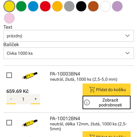
Text
keyboard_arrow_down
prázdný
Balíček
keyboard_arrow_down
Cívka 1000 ks
PA-10003BN4
neutrál, žlutá, 1000 ks (2,5-5,0 mm)
shopping_cart
Přidat do košíku
659.69 Kč
-
+
Zobrazit
info
podrobnosti
PA-10012BN4
neutrál, délka 12mm, žlutá, 1000 ks (2,5-
5mm)