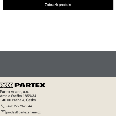
Zobrazit produkt
Partex Ariane, a.s.
Antala Staška 1859/34
140 00 Praha 4, Česko
call
+420 222 262 544
mail
prodej@partexariane.cz