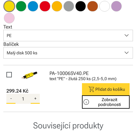
Text
keyboard_arrow_down
PE
Balíček
keyboard_arrow_down
Malý disk 500 ks
PA-10006SV40.PE
text "PE" - žlutá 250 ks (2,5-5,0 mm)
shopping_cart
Přidat do košíku
299.24 Kč
-
+
Zobrazit
info
podrobnosti
Související produkty