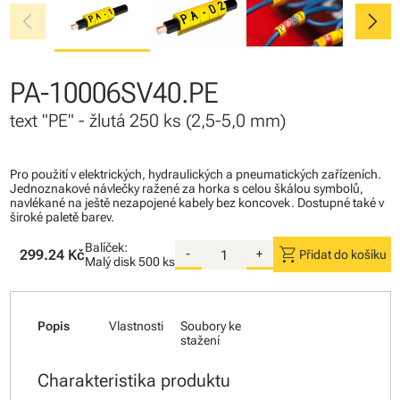
chevron_left
chevron_right
PA-10006SV40.PE
text "PE" - žlutá 250 ks (2,5-5,0 mm)
Pro použití v elektrických, hydraulických a pneumatických zařízeních.
Jednoznakové návlečky ražené za horka s celou škálou symbolů,
navlékané na ještě nezapojené kabely bez koncovek. Dostupné také v
široké paletě barev.
Balíček:
shopping_cart
299.24 Kč
-
+
Přidat do košíku
Malý disk
500 ks
Popis
Vlastnosti
Soubory ke
stažení
Charakteristika produktu