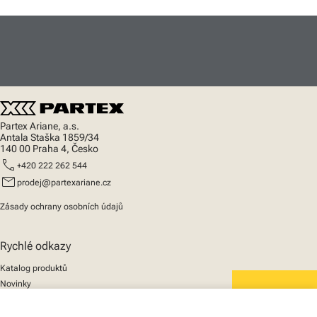
Partex Ariane, a.s.
Antala Staška 1859/34
140 00 Praha 4, Česko
call
+420 222 262 544
mail
prodej@partexariane.cz
Zásady ochrany osobních údajů
Rychlé odkazy
Katalog produktů
Novinky
Podpora
We mark the future
O nás