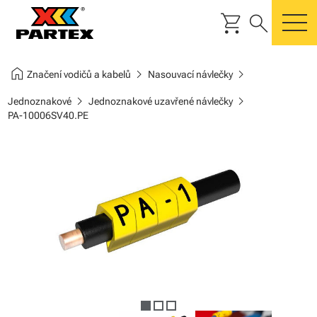
shopping_cart
search
m
home
chevron_right
chevron_right
Značení vodičů a kabelů
Nasouvací návlečky
chevron_right
chevron_right
Jednoznakové
Jednoznakové uzavřené návlečky
PA-10006SV40.PE