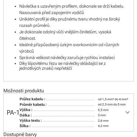
Návlečka s uzavřeným profilem, dokonale se drží kabelu.
Nasouvaná před zapojením vodičů
Unikátní profil je díky pružnému tvaru vhodný na široký
rozsah průměrů.
Je dokonale odolný vůči vnějším činitelům, vysoká
čitelnost.
Ideálně přizpůsobený úzkým svorkovnicím od různých
výrobců
Správná velikost návlečky zaručuje rychlou instalaci
Díky šípovitému řezu se návlečky skládající se z
jednotlivých znaků nepřetáčí
Možnosti produktu
Průřez kabelu :
od 1,5 mm² do 4 mm²
Průměr kabelu :
od 2,5 mm do 5 mm
keyboard_arrow_down
Výška :
5,5 mm
PA-1
Délka :
3 mm
Výška textu :
2,6 mm
Šířka :
4,2 mm
Dostupné barvy