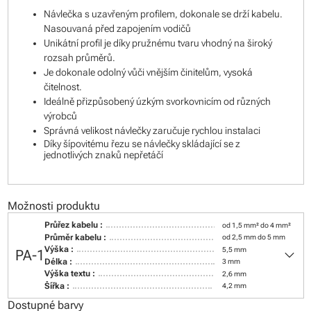
Návlečka s uzavřeným profilem, dokonale se drží kabelu.
Nasouvaná před zapojením vodičů
Unikátní profil je díky pružnému tvaru vhodný na široký
rozsah průměrů.
Je dokonale odolný vůči vnějším činitelům, vysoká
čitelnost.
Ideálně přizpůsobený úzkým svorkovnicím od různých
výrobců
Správná velikost návlečky zaručuje rychlou instalaci
Díky šípovitému řezu se návlečky skládající se z
jednotlivých znaků nepřetáčí
Možnosti produktu
Průřez kabelu :
od 1,5 mm² do 4 mm²
Průměr kabelu :
od 2,5 mm do 5 mm
keyboard_arrow_down
Výška :
5,5 mm
PA-1
Délka :
3 mm
Výška textu :
2,6 mm
Šířka :
4,2 mm
Dostupné barvy