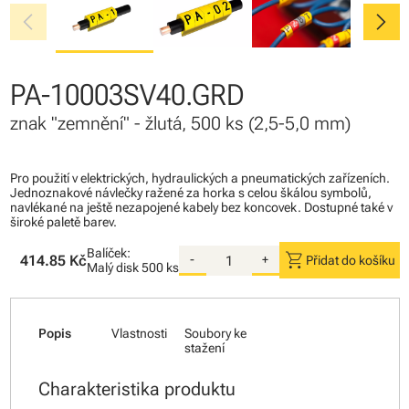
chevron_left
chevron_right
PA-10003SV40.GRD
znak "zemnění" - žlutá, 500 ks (2,5-5,0 mm)
Pro použití v elektrických, hydraulických a pneumatických zařízeních.
Jednoznakové návlečky ražené za horka s celou škálou symbolů,
navlékané na ještě nezapojené kabely bez koncovek. Dostupné také v
široké paletě barev.
Balíček:
shopping_cart
414.85 Kč
-
+
Přidat do košíku
Malý disk
500 ks
Popis
Vlastnosti
Soubory ke
stažení
Charakteristika produktu