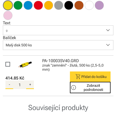
Text
keyboard_arrow_down
⏚
Balíček
keyboard_arrow_down
Malý disk 500 ks
PA-10003SV40.GRD
znak "zemnění" - žlutá, 500 ks (2,5-5,0
mm)
shopping_cart
Přidat do košíku
414.85 Kč
-
+
Zobrazit
info
podrobnosti
Související produkty