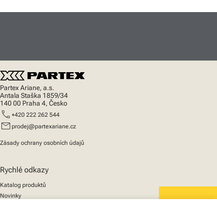
Partex Ariane, a.s.
Antala Staška 1859/34
140 00 Praha 4, Česko
call
+420 222 262 544
mail
prodej@partexariane.cz
Zásady ochrany osobních údajů
Rychlé odkazy
Katalog produktů
Novinky
Podpora
We mark the future