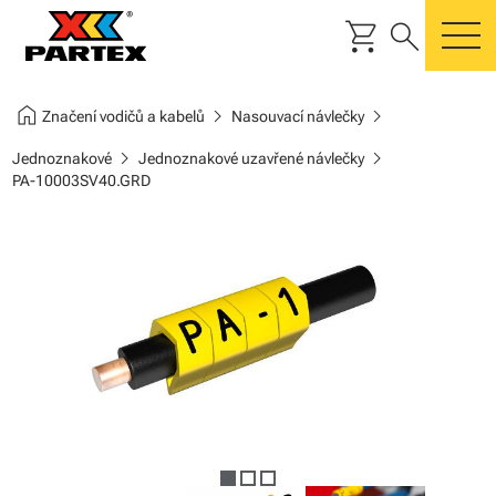
shopping_cart
search
m
home
chevron_right
chevron_right
Značení vodičů a kabelů
Nasouvací návlečky
chevron_right
chevron_right
Jednoznakové
Jednoznakové uzavřené návlečky
PA-10003SV40.GRD