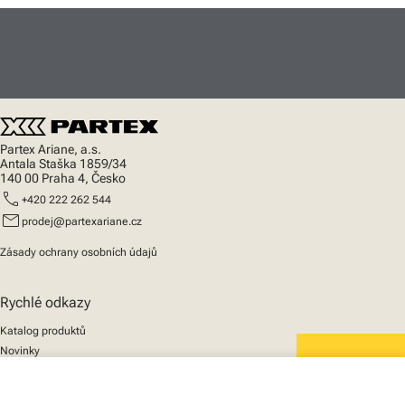
Partex Ariane, a.s.
Antala Staška 1859/34
140 00 Praha 4, Česko
call
+420 222 262 544
mail
prodej@partexariane.cz
Zásady ochrany osobních údajů
Rychlé odkazy
Katalog produktů
Novinky
Podpora
We mark the future
close
O nás
Váš košík