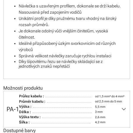
Návlečka s uzavřeným profilem, dokonale se drží kabelu.
Nasouvaná před zapojením vodičů
Unikátní profil je díky pružnému tvaru vhodný na široký
rozsah průměrů.
Je dokonale odolný vůči vnějším činitelům, vysoká
čitelnost.
Ideálně přizpůsobený úzkým svorkovnicím od různých
výrobců
Správná velikost návlečky zaručuje rychlou instalaci
Díky šípovitému řezu se návlečky skládající se z
jednotlivých znaků nepřetáčí
Možnosti produktu
Průřez kabelu :
od 1,5 mm² do 4 mm²
Průměr kabelu :
od 2,5 mm do 5 mm
keyboard_arrow_down
Výška :
5,5 mm
PA-1
Délka :
3 mm
Výška textu :
2,6 mm
Šířka :
4,2 mm
Dostupné barvy