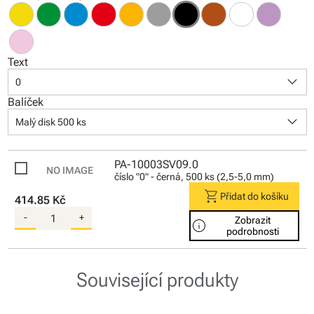
Text
keyboard_arrow_down
0
Balíček
keyboard_arrow_down
Malý disk 500 ks
PA-10003SV09.0
číslo "0" - černá, 500 ks (2,5-5,0 mm)
shopping_cart
Přidat do košíku
414.85 Kč
-
+
Zobrazit
info
podrobnosti
Související produkty