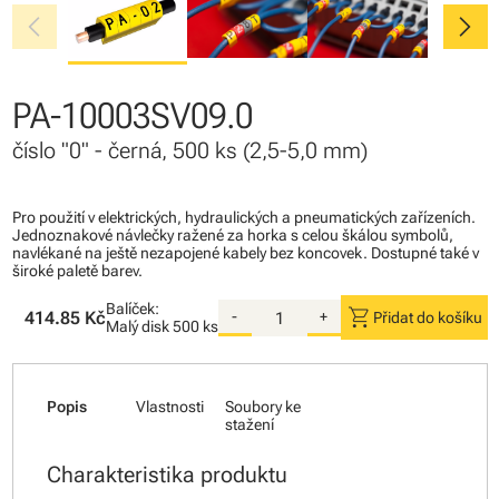
chevron_left
chevron_right
PA-10003SV09.0
číslo "0" - černá, 500 ks (2,5-5,0 mm)
Pro použití v elektrických, hydraulických a pneumatických zařízeních.
Jednoznakové návlečky ražené za horka s celou škálou symbolů,
navlékané na ještě nezapojené kabely bez koncovek. Dostupné také v
široké paletě barev.
Balíček:
shopping_cart
414.85 Kč
-
+
Přidat do košíku
Malý disk
500 ks
Popis
Vlastnosti
Soubory ke
stažení
Charakteristika produktu