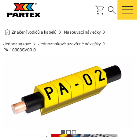
shopping_cart
search
m
home
chevron_right
chevron_right
Značení vodičů a kabelů
Nasouvací návlečky
chevron_right
chevron_right
Jednoznakové
Jednoznakové uzavřené návlečky
PA-10003SV09.0