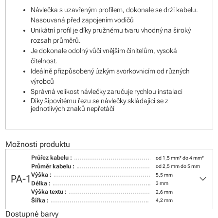
Návlečka s uzavřeným profilem, dokonale se drží kabelu.
Nasouvaná před zapojením vodičů
Unikátní profil je díky pružnému tvaru vhodný na široký
rozsah průměrů.
Je dokonale odolný vůči vnějším činitelům, vysoká
čitelnost.
Ideálně přizpůsobený úzkým svorkovnicím od různých
výrobců
Správná velikost návlečky zaručuje rychlou instalaci
Díky šípovitému řezu se návlečky skládající se z
jednotlivých znaků nepřetáčí
Možnosti produktu
Průřez kabelu :
od 1,5 mm² do 4 mm²
Průměr kabelu :
od 2,5 mm do 5 mm
keyboard_arrow_down
Výška :
5,5 mm
PA-1
Délka :
3 mm
Výška textu :
2,6 mm
Šířka :
4,2 mm
Dostupné barvy