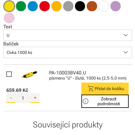
Text
keyboard_arrow_down
U
Balíček
keyboard_arrow_down
Cívka 1000 ks
PA-10003BV40.U
písmeno "U" - žlutá, 1000 ks (2,5-5,0 mm)
shopping_cart
Přidat do košíku
659.69 Kč
-
+
Zobrazit
info
podrobnosti
Související produkty