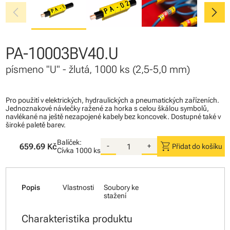
chevron_left
chevron_right
PA-10003BV40.U
písmeno "U" - žlutá, 1000 ks (2,5-5,0 mm)
Pro použití v elektrických, hydraulických a pneumatických zařízeních.
Jednoznakové návlečky ražené za horka s celou škálou symbolů,
navlékané na ještě nezapojené kabely bez koncovek. Dostupné také v
široké paletě barev.
Balíček:
shopping_cart
659.69 Kč
-
+
Přidat do košíku
Cívka
1000 ks
Popis
Vlastnosti
Soubory ke
stažení
Charakteristika produktu