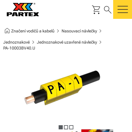
shopping_cart
search
m
home
chevron_right
chevron_right
Značení vodičů a kabelů
Nasouvací návlečky
chevron_right
chevron_right
Jednoznakové
Jednoznakové uzavřené návlečky
PA-10003BV40.U