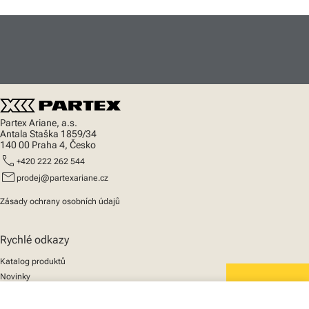
Partex Ariane, a.s.
Antala Staška 1859/34
140 00 Praha 4, Česko
call
+420 222 262 544
mail
prodej@partexariane.cz
Zásady ochrany osobních údajů
Rychlé odkazy
Katalog produktů
Novinky
Podpora
We mark the future
O nás