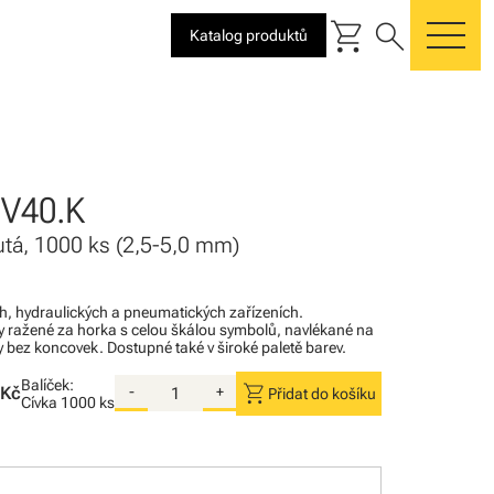
shopping_cart
search
Katalog produktů
me
V40.K
utá, 1000 ks (2,5-5,0 mm)
ých, hydraulických a pneumatických zařízeních.
 ražené za horka s celou škálou symbolů, navlékané na
y bez koncovek. Dostupné také v široké paletě barev.
Balíček:
shopping_cart
 Kč
-
+
Přidat do košíku
Cívka
1000 ks