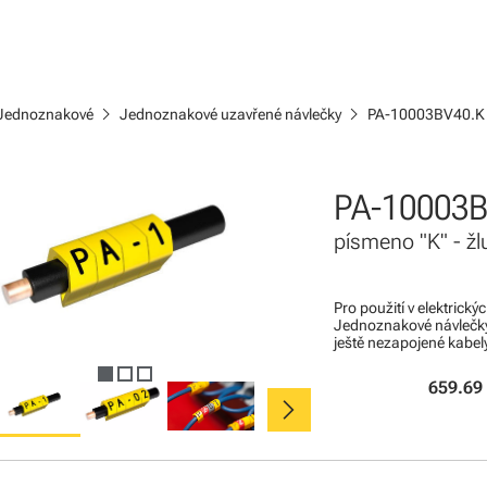
chevron_right
chevron_right
Jednoznakové
Jednoznakové uzavřené návlečky
PA-10003BV40.K
PA-10003B
písmeno "K" - žl
Pro použití v elektrick
Jednoznakové návlečky
ještě nezapojené kabel
659.69
chevron_right