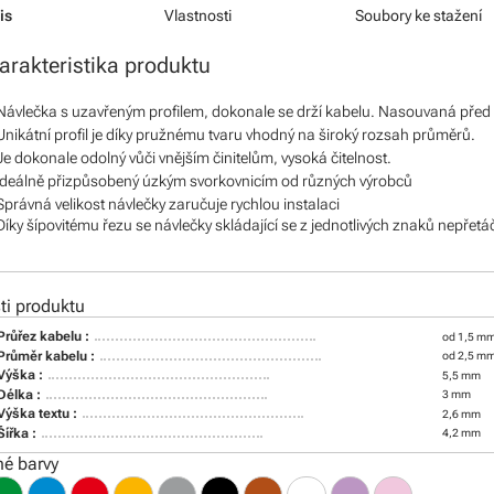
is
Vlastnosti
Soubory ke stažení
arakteristika produktu
Návlečka s uzavřeným profilem, dokonale se drží kabelu. Nasouvaná před
Unikátní profil je díky pružnému tvaru vhodný na široký rozsah průměrů.
Je dokonale odolný vůči vnějším činitelům, vysoká čitelnost.
Ideálně přizpůsobený úzkým svorkovnicím od různých výrobců
Správná velikost návlečky zaručuje rychlou instalaci
Díky šípovitému řezu se návlečky skládající se z jednotlivých znaků nepřetá
i produktu
Průřez kabelu :
od 1,5 mm
Průměr kabelu :
od 2,5 m
Výška :
5,5 mm
Délka :
3 mm
Výška textu :
2,6 mm
Šířka :
4,2 mm
é barvy