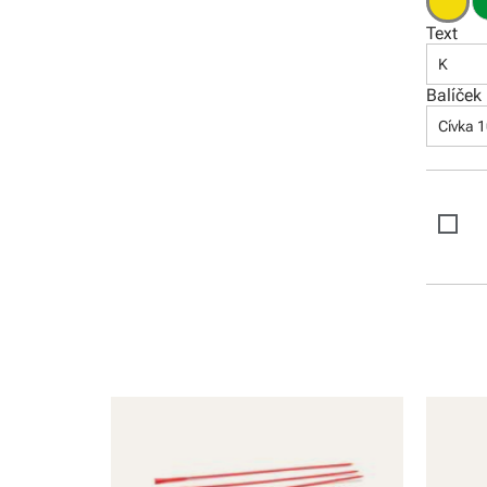
Text
K
Balíček
Cívka 