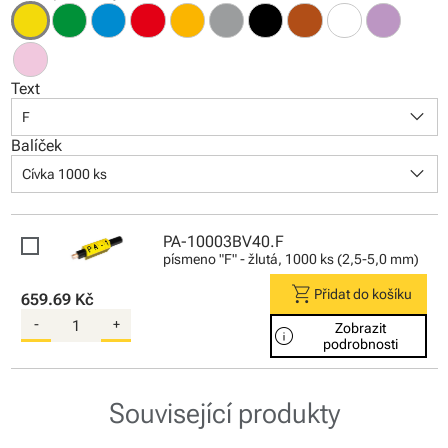
Text
keyboard_arrow_down
F
Balíček
keyboard_arrow_down
Cívka 1000 ks
PA-10003BV40.F
písmeno "F" - žlutá, 1000 ks (2,5-5,0 mm)
shopping_cart
Přidat do košíku
659.69 Kč
-
+
Zobrazit
info
podrobnosti
Související produkty