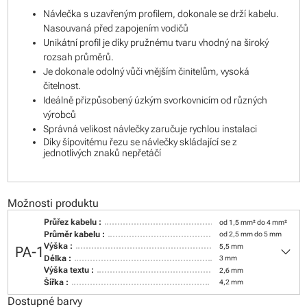
Návlečka s uzavřeným profilem, dokonale se drží kabelu.
Nasouvaná před zapojením vodičů
Unikátní profil je díky pružnému tvaru vhodný na široký
rozsah průměrů.
Je dokonale odolný vůči vnějším činitelům, vysoká
čitelnost.
Ideálně přizpůsobený úzkým svorkovnicím od různých
výrobců
Správná velikost návlečky zaručuje rychlou instalaci
Díky šípovitému řezu se návlečky skládající se z
jednotlivých znaků nepřetáčí
Možnosti produktu
Průřez kabelu :
od 1,5 mm² do 4 mm²
Průměr kabelu :
od 2,5 mm do 5 mm
keyboard_arrow_down
Výška :
5,5 mm
PA-1
Délka :
3 mm
Výška textu :
2,6 mm
Šířka :
4,2 mm
Dostupné barvy