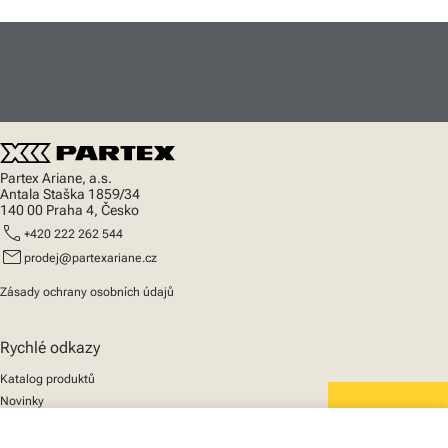
Partex Ariane, a.s.
Antala Staška 1859/34
140 00 Praha 4, Česko
call
+420 222 262 544
mail
prodej@partexariane.cz
Zásady ochrany osobních údajů
Rychlé odkazy
Katalog produktů
Novinky
Podpora
We mark the future
O nás