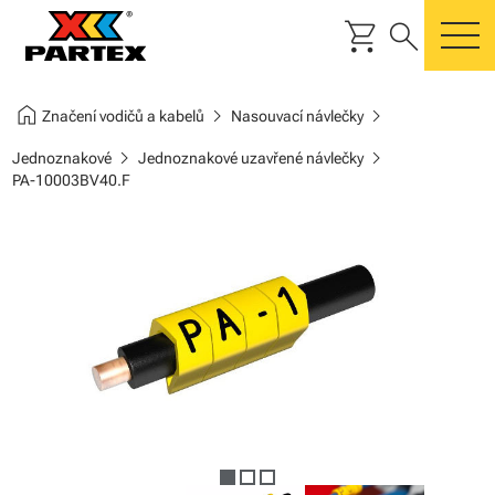
shopping_cart
search
m
home
chevron_right
chevron_right
Značení vodičů a kabelů
Nasouvací návlečky
chevron_right
chevron_right
Jednoznakové
Jednoznakové uzavřené návlečky
PA-10003BV40.F