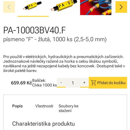
chevron_left
chevron_right
PA-10003BV40.F
písmeno "F" - žlutá, 1000 ks (2,5-5,0 mm)
Pro použití v elektrických, hydraulických a pneumatických zařízeních.
Jednoznakové návlečky ražené za horka s celou škálou symbolů,
navlékané na ještě nezapojené kabely bez koncovek. Dostupné také v
široké paletě barev.
Balíček:
shopping_cart
659.69 Kč
-
+
Přidat do košíku
Cívka
1000 ks
Popis
Vlastnosti
Soubory ke
stažení
Charakteristika produktu