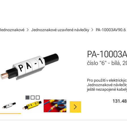
chevron_right
chevron_right
Jednoznakové
Jednoznakové uzavřené návlečky
PA-10003AV90.6
PA-10003A
číslo "6" - bílá,
Pro použití v elektrick
Jednoznakové návlečky
ještě nezapojené kabel
131.48
chevron_right