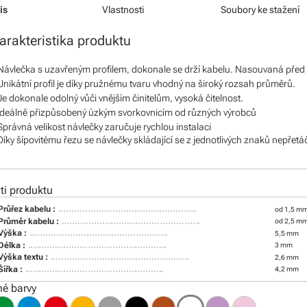
is
Vlastnosti
Soubory ke stažení
arakteristika produktu
Návlečka s uzavřeným profilem, dokonale se drží kabelu. Nasouvaná před
Unikátní profil je díky pružnému tvaru vhodný na široký rozsah průměrů.
Je dokonale odolný vůči vnějším činitelům, vysoká čitelnost.
Ideálně přizpůsobený úzkým svorkovnicím od různých výrobců
Správná velikost návlečky zaručuje rychlou instalaci
Díky šípovitému řezu se návlečky skládající se z jednotlivých znaků nepřetá
i produktu
Průřez kabelu :
od 1,5 mm
Průměr kabelu :
od 2,5 m
Výška :
5,5 mm
Délka :
3 mm
Výška textu :
2,6 mm
Šířka :
4,2 mm
é barvy