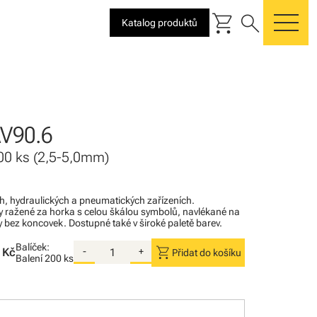
shopping_cart
search
Katalog produktů
me
V90.6
 200 ks (2,5-5,0mm)
ých, hydraulických a pneumatických zařízeních.
 ražené za horka s celou škálou symbolů, navlékané na
y bez koncovek. Dostupné také v široké paletě barev.
Balíček:
shopping_cart
 Kč
-
+
Přidat do košíku
Balení
200 ks