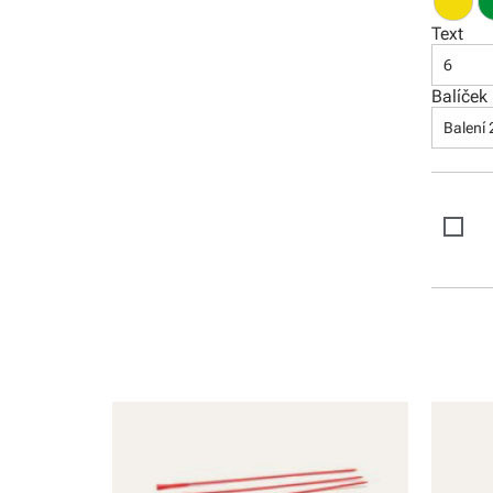
Text
6
Balíček
Balení 