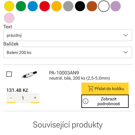
Text
keyboard_arrow_down
prázdný
Balíček
keyboard_arrow_down
Balení 200 ks
PA-10003AN9
neutrál, bílá, 200 ks (2,5-5,0mm)
shopping_cart
Přidat do košíku
131.48 Kč
-
+
Zobrazit
info
podrobnosti
Související produkty