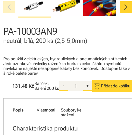
chevron_left
chevron_right
PA-10003AN9
neutrál, bílá, 200 ks (2,5-5,0mm)
Pro použití v elektrických, hydraulických a pneumatických zařízeních.
Jednoznakové návlečky ražené za horka s celou škálou symbolů,
navlékané na ještě nezapojené kabely bez koncovek. Dostupné také v
široké paletě barev.
Balíček:
shopping_cart
131.48 Kč
-
+
Přidat do košíku
Balení
200 ks
Popis
Vlastnosti
Soubory ke
stažení
Charakteristika produktu