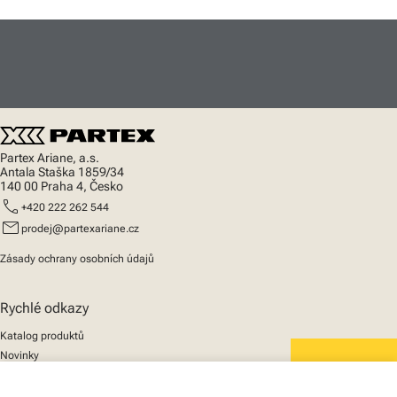
Partex Ariane, a.s.
Antala Staška 1859/34
140 00 Praha 4, Česko
call
+420 222 262 544
mail
prodej@partexariane.cz
Zásady ochrany osobních údajů
Rychlé odkazy
Katalog produktů
Novinky
Podpora
We mark the future
O nás