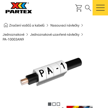
shopping_cart
search
m
home
chevron_right
chevron_right
Značení vodičů a kabelů
Nasouvací návlečky
chevron_right
chevron_right
Jednoznakové
Jednoznakové uzavřené návlečky
PA-10003AN9