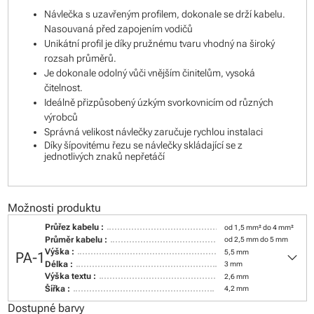
Návlečka s uzavřeným profilem, dokonale se drží kabelu.
Nasouvaná před zapojením vodičů
Unikátní profil je díky pružnému tvaru vhodný na široký
rozsah průměrů.
Je dokonale odolný vůči vnějším činitelům, vysoká
čitelnost.
Ideálně přizpůsobený úzkým svorkovnicím od různých
výrobců
Správná velikost návlečky zaručuje rychlou instalaci
Díky šípovitému řezu se návlečky skládající se z
jednotlivých znaků nepřetáčí
Možnosti produktu
Průřez kabelu :
od 1,5 mm² do 4 mm²
Průměr kabelu :
od 2,5 mm do 5 mm
keyboard_arrow_down
Výška :
5,5 mm
PA-1
Délka :
3 mm
Výška textu :
2,6 mm
Šířka :
4,2 mm
Dostupné barvy