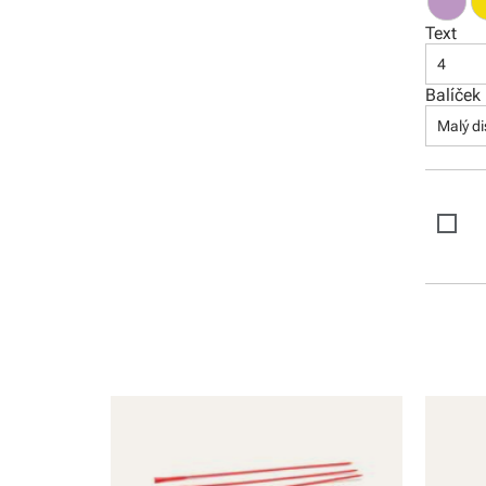
Text
4
Balíček
Malý di