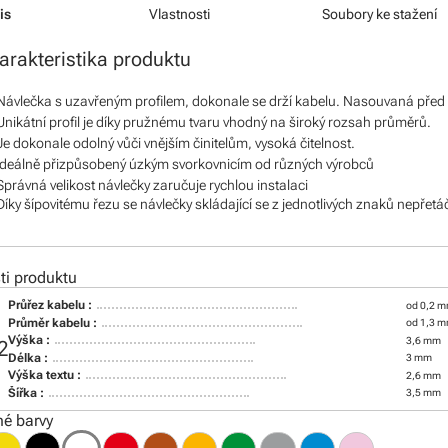
is
Vlastnosti
Soubory ke stažení
arakteristika produktu
Návlečka s uzavřeným profilem, dokonale se drží kabelu. Nasouvaná před
Unikátní profil je díky pružnému tvaru vhodný na široký rozsah průměrů.
Je dokonale odolný vůči vnějším činitelům, vysoká čitelnost.
Ideálně přizpůsobený úzkým svorkovnicím od různých výrobců
Správná velikost návlečky zaručuje rychlou instalaci
Díky šípovitému řezu se návlečky skládající se z jednotlivých znaků nepřetá
i produktu
Průřez kabelu :
od 0,2 m
Průměr kabelu :
od 1,3 
Výška :
3,6 mm
2
Délka :
3 mm
Výška textu :
2,6 mm
Šířka :
3,5 mm
é barvy