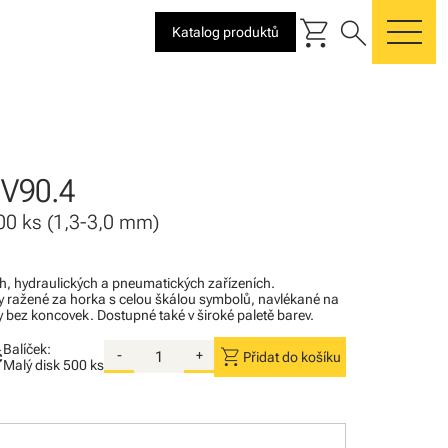
shopping_cart
search
Katalog produktů
me
V90.4
 500 ks (1,3-3,0 mm)
ých, hydraulických a pneumatických zařízeních.
 ražené za horka s celou škálou symbolů, navlékané na
y bez koncovek. Dostupné také v široké paletě barev.
Balíček:
shopping_cart
č
-
+
Přidat do košíku
Malý disk
500 ks