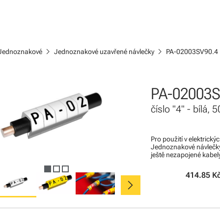
chevron_right
chevron_right
Jednoznakové
Jednoznakové uzavřené návlečky
PA-02003SV90.4
PA-02003S
číslo "4" - bílá,
Pro použití v elektrick
Jednoznakové návlečky
ještě nezapojené kabel
414.85 K
chevron_right