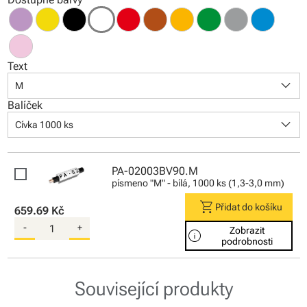
Text
keyboard_arrow_down
M
Balíček
keyboard_arrow_down
Cívka 1000 ks
PA-02003BV90.M
písmeno "M" - bílá, 1000 ks (1,3-3,0 mm)
shopping_cart
Přidat do košíku
659.69 Kč
-
+
Zobrazit
info
podrobnosti
Související produkty