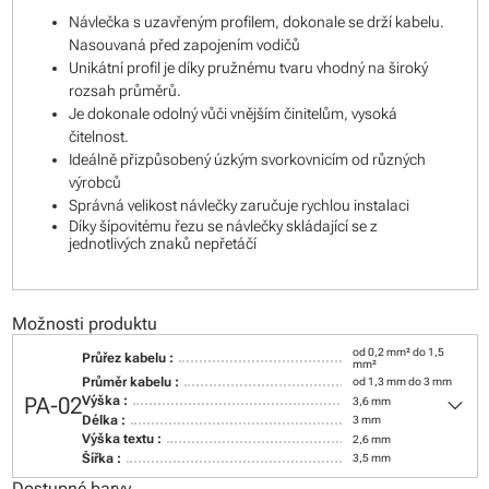
Návlečka s uzavřeným profilem, dokonale se drží kabelu.
Nasouvaná před zapojením vodičů
Unikátní profil je díky pružnému tvaru vhodný na široký
rozsah průměrů.
Je dokonale odolný vůči vnějším činitelům, vysoká
čitelnost.
Ideálně přizpůsobený úzkým svorkovnicím od různých
výrobců
Správná velikost návlečky zaručuje rychlou instalaci
Díky šípovitému řezu se návlečky skládající se z
jednotlivých znaků nepřetáčí
Možnosti produktu
od 0,2 mm² do 1,5
Průřez kabelu :
mm²
Průměr kabelu :
od 1,3 mm do 3 mm
keyboard_arrow_down
PA-02
Výška :
3,6 mm
Délka :
3 mm
Výška textu :
2,6 mm
Šířka :
3,5 mm
Dostupné barvy