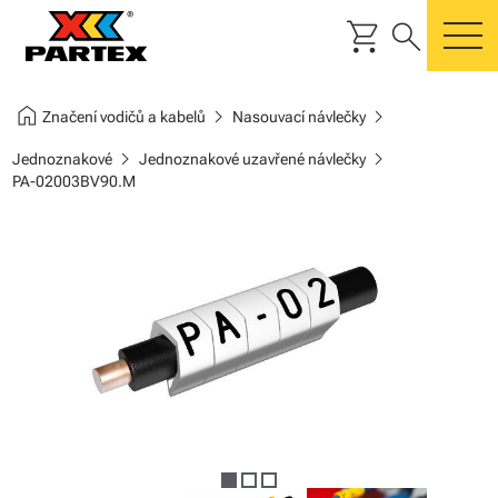
shopping_cart
search
m
home
chevron_right
chevron_right
Značení vodičů a kabelů
Nasouvací návlečky
chevron_right
chevron_right
Jednoznakové
Jednoznakové uzavřené návlečky
PA-02003BV90.M