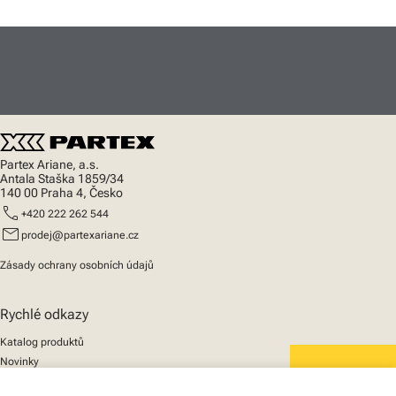
Partex Ariane, a.s.
Antala Staška 1859/34
140 00 Praha 4, Česko
call
+420 222 262 544
mail
prodej@partexariane.cz
Zásady ochrany osobních údajů
Rychlé odkazy
Katalog produktů
Novinky
Podpora