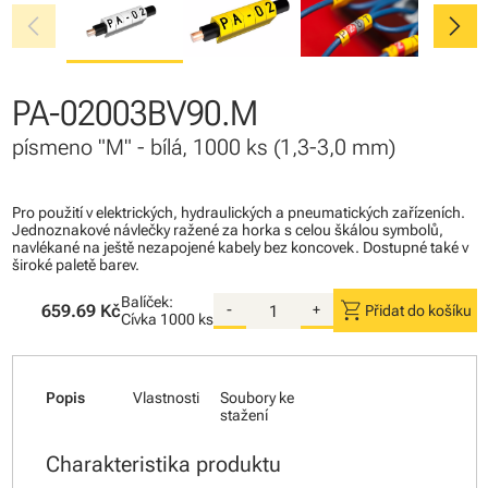
chevron_left
chevron_right
PA-02003BV90.M
písmeno "M" - bílá, 1000 ks (1,3-3,0 mm)
Pro použití v elektrických, hydraulických a pneumatických zařízeních.
Jednoznakové návlečky ražené za horka s celou škálou symbolů,
navlékané na ještě nezapojené kabely bez koncovek. Dostupné také v
široké paletě barev.
Balíček:
shopping_cart
659.69 Kč
-
+
Přidat do košíku
Cívka
1000 ks
Popis
Vlastnosti
Soubory ke
stažení
Charakteristika produktu