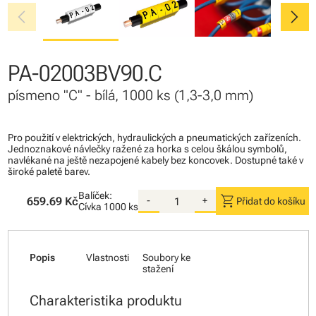
chevron_left
chevron_right
PA-02003BV90.C
písmeno "C" - bílá, 1000 ks (1,3-3,0 mm)
Pro použití v elektrických, hydraulických a pneumatických zařízeních.
Jednoznakové návlečky ražené za horka s celou škálou symbolů,
navlékané na ještě nezapojené kabely bez koncovek. Dostupné také v
široké paletě barev.
Balíček:
shopping_cart
659.69 Kč
-
+
Přidat do košíku
Cívka
1000 ks
Popis
Vlastnosti
Soubory ke
stažení
Charakteristika produktu