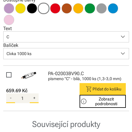
Text
keyboard_arrow_down
C
Balíček
keyboard_arrow_down
Cívka 1000 ks
PA-02003BV90.C
písmeno "C" - bílá, 1000 ks (1,3-3,0 mm)
shopping_cart
Přidat do košíku
659.69 Kč
-
+
Zobrazit
info
podrobnosti
Související produkty