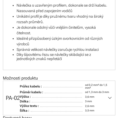
Návlečka s uzavřeným profilem, dokonale se drží kabelu.
Nasouvaná před zapojením vodičů
Unikátní profil je díky pružnému tvaru vhodný na široký
rozsah průměrů.
Je dokonale odolný vůči vnějším činitelům, vysoká
čitelnost.
Ideálně přizpůsobený úzkým svorkovnicím od různých
výrobců
Správná velikost návlečky zaručuje rychlou instalaci
Díky šípovitému řezu se návlečky skládající se z
jednotlivých znaků nepřetáčí
Možnosti produktu
od 0,2 mm² do 1,5
Průřez kabelu :
mm²
Průměr kabelu :
od 1,3 mm do 3 mm
keyboard_arrow_down
PA-02
Výška :
3,6 mm
Délka :
3 mm
Výška textu :
2,6 mm
Šířka :
3,5 mm
Dostupné barvy