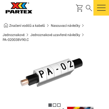
shopping_cart
search
m
home
chevron_right
chevron_right
Značení vodičů a kabelů
Nasouvací návlečky
chevron_right
chevron_right
Jednoznakové
Jednoznakové uzavřené návlečky
PA-02003BV90.C