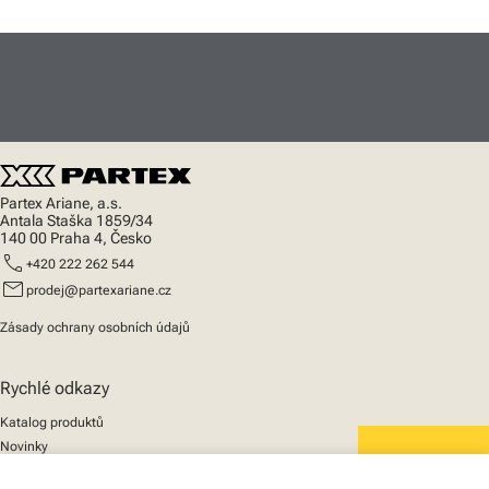
Partex Ariane, a.s.
Antala Staška 1859/34
140 00 Praha 4, Česko
call
+420 222 262 544
mail
prodej@partexariane.cz
Zásady ochrany osobních údajů
Rychlé odkazy
Katalog produktů
Novinky
Podpora