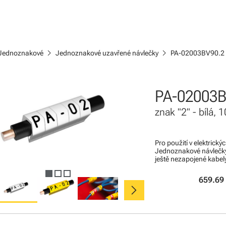
chevron_right
chevron_right
Jednoznakové
Jednoznakové uzavřené návlečky
PA-02003BV90.2
PA-02003B
znak "2" - bílá,
Pro použití v elektrick
Jednoznakové návlečky
ještě nezapojené kabel
659.69
chevron_right