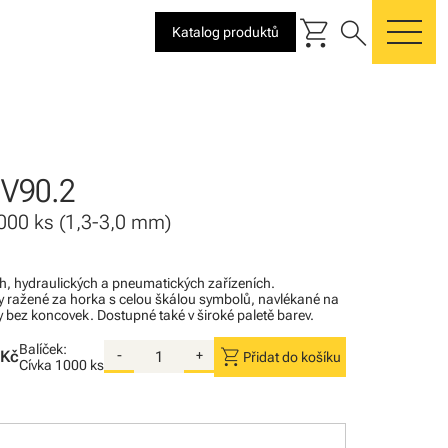
shopping_cart
search
Katalog produktů
me
V90.2
 1000 ks (1,3-3,0 mm)
ých, hydraulických a pneumatických zařízeních.
 ražené za horka s celou škálou symbolů, navlékané na
y bez koncovek. Dostupné také v široké paletě barev.
Balíček:
shopping_cart
 Kč
-
+
Přidat do košíku
Cívka
1000 ks