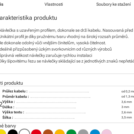
is
Vlastnosti
Soubory ke stažení
arakteristika produktu
Návlečka s uzavřeným profilem, dokonale se drží kabelu. Nasouvaná před
Unikátní profil je díky pružnému tvaru vhodný na široký rozsah průměrů.
Je dokonale odolný vůči vnějším činitelům, vysoká čitelnost.
Ideálně přizpůsobený úzkým svorkovnicím od různých výrobců
Správná velikost návlečky zaručuje rychlou instalaci
Díky šípovitému řezu se návlečky skládající se z jednotlivých znaků nepřetá
i produktu
Průřez kabelu :
od 0,2 m
Průměr kabelu :
od 1,3 
Výška :
3,6 mm
2
Délka :
3 mm
Výška textu :
2,6 mm
Šířka :
3,5 mm
é barvy