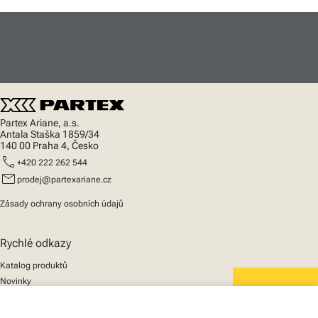
Partex Ariane, a.s.
Antala Staška 1859/34
140 00 Praha 4, Česko
call
+420 222 262 544
mail
prodej@partexariane.cz
Zásady ochrany osobních údajů
Rychlé odkazy
Katalog produktů
Novinky
Podpora
We mark the future
O nás