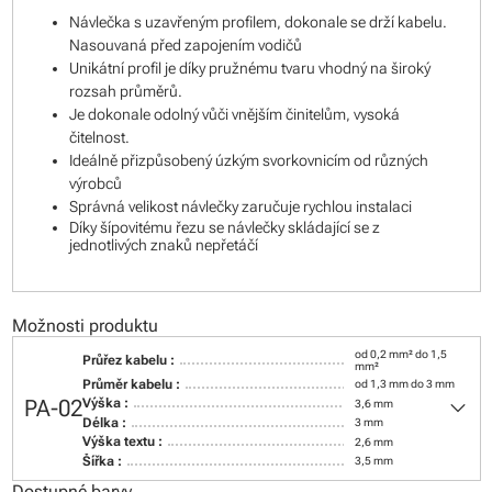
Návlečka s uzavřeným profilem, dokonale se drží kabelu.
Nasouvaná před zapojením vodičů
Unikátní profil je díky pružnému tvaru vhodný na široký
rozsah průměrů.
Je dokonale odolný vůči vnějším činitelům, vysoká
čitelnost.
Ideálně přizpůsobený úzkým svorkovnicím od různých
výrobců
Správná velikost návlečky zaručuje rychlou instalaci
Díky šípovitému řezu se návlečky skládající se z
jednotlivých znaků nepřetáčí
Možnosti produktu
od 0,2 mm² do 1,5
Průřez kabelu :
mm²
Průměr kabelu :
od 1,3 mm do 3 mm
keyboard_arrow_down
PA-02
Výška :
3,6 mm
Délka :
3 mm
Výška textu :
2,6 mm
Šířka :
3,5 mm
Dostupné barvy