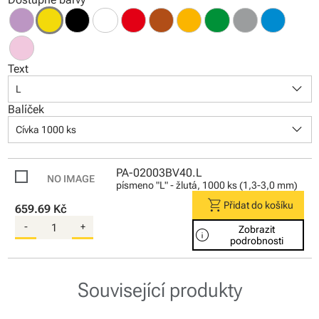
Text
keyboard_arrow_down
L
Balíček
keyboard_arrow_down
Cívka 1000 ks
PA-02003BV40.L
písmeno "L" - žlutá, 1000 ks (1,3-3,0 mm)
shopping_cart
Přidat do košíku
659.69 Kč
-
+
Zobrazit
info
podrobnosti
Související produkty