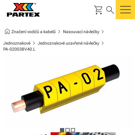
shopping_cart
search
m
home
chevron_right
chevron_right
Značení vodičů a kabelů
Nasouvací návlečky
chevron_right
chevron_right
Jednoznakové
Jednoznakové uzavřené návlečky
PA-02003BV40.L