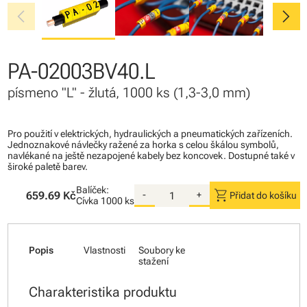
chevron_left
chevron_right
PA-02003BV40.L
písmeno "L" - žlutá, 1000 ks (1,3-3,0 mm)
Pro použití v elektrických, hydraulických a pneumatických zařízeních.
Jednoznakové návlečky ražené za horka s celou škálou symbolů,
navlékané na ještě nezapojené kabely bez koncovek. Dostupné také v
široké paletě barev.
Balíček:
shopping_cart
659.69 Kč
-
+
Přidat do košíku
Cívka
1000 ks
Popis
Vlastnosti
Soubory ke
stažení
Charakteristika produktu