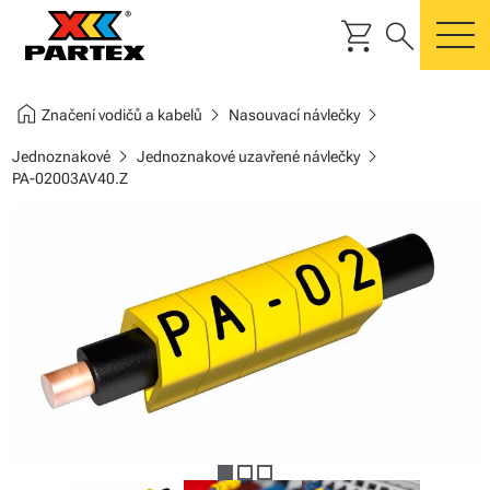
shopping_cart
search
m
home
chevron_right
chevron_right
Značení vodičů a kabelů
Nasouvací návlečky
chevron_right
chevron_right
Jednoznakové
Jednoznakové uzavřené návlečky
PA-02003AV40.Z