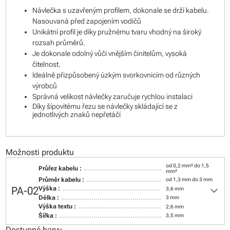
Návlečka s uzavřeným profilem, dokonale se drží kabelu.
Nasouvaná před zapojením vodičů
Unikátní profil je díky pružnému tvaru vhodný na široký
rozsah průměrů.
Je dokonale odolný vůči vnějším činitelům, vysoká
čitelnost.
Ideálně přizpůsobený úzkým svorkovnicím od různých
výrobců
Správná velikost návlečky zaručuje rychlou instalaci
Díky šípovitému řezu se návlečky skládající se z
jednotlivých znaků nepřetáčí
Možnosti produktu
od 0,2 mm² do 1,5
Průřez kabelu :
mm²
Průměr kabelu :
od 1,3 mm do 3 mm
keyboard_arrow_down
PA-02
Výška :
3,6 mm
Délka :
3 mm
Výška textu :
2,6 mm
Šířka :
3,5 mm
Dostupné barvy