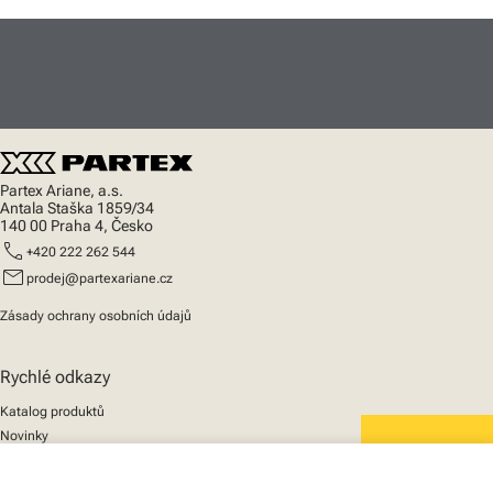
Partex Ariane, a.s.
Antala Staška 1859/34
140 00 Praha 4, Česko
call
+420 222 262 544
mail
prodej@partexariane.cz
Zásady ochrany osobních údajů
Rychlé odkazy
Katalog produktů
Novinky
Podpora
We mark the future
O nás