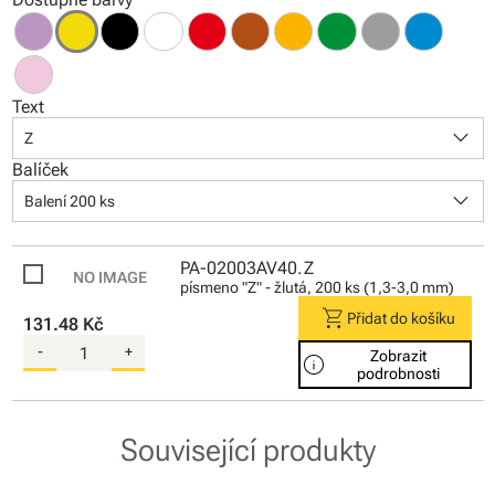
Text
keyboard_arrow_down
Z
Balíček
keyboard_arrow_down
Balení 200 ks
PA-02003AV40.Z
písmeno "Z" - žlutá, 200 ks (1,3-3,0 mm)
shopping_cart
Přidat do košíku
131.48 Kč
-
+
Zobrazit
info
podrobnosti
Související produkty