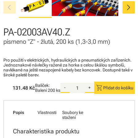
chevron_left
chevron_right
PA-02003AV40.Z
písmeno "Z" - žlutá, 200 ks (1,3-3,0 mm)
Pro použití v elektrických, hydraulických a pneumatických zařízeních.
Jednoznakové návlečky ražené za horka s celou škálou symbolů,
navlékané na ještě nezapojené kabely bez koncovek. Dostupné také v
široké paletě barev.
Balíček:
shopping_cart
131.48 Kč
-
+
Přidat do košíku
Balení
200 ks
Popis
Vlastnosti
Soubory ke
stažení
Charakteristika produktu