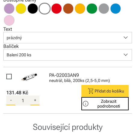
Text
keyboard_arrow_down
prázdný
Balíček
keyboard_arrow_down
Balení 200 ks
PA-02003AN9
neutrál, bílá, 200ks (2,5-5,0 mm)
shopping_cart
Přidat do košíku
131.48 Kč
-
+
Zobrazit
info
podrobnosti
Související produkty