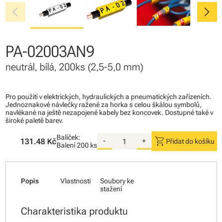
chevron_left
chevron_right
PA-02003AN9
neutrál, bílá, 200ks (2,5-5,0 mm)
Pro použití v elektrických, hydraulických a pneumatických zařízeních.
Jednoznakové návlečky ražené za horka s celou škálou symbolů,
navlékané na ještě nezapojené kabely bez koncovek. Dostupné také v
široké paletě barev.
Balíček:
shopping_cart
131.48 Kč
-
+
Přidat do košíku
Balení
200 ks
Popis
Vlastnosti
Soubory ke
stažení
Charakteristika produktu