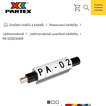
shopping_cart
search
m
home
chevron_right
chevron_right
Značení vodičů a kabelů
Nasouvací návlečky
chevron_right
chevron_right
Jednoznakové
Jednoznakové uzavřené návlečky
PA-02003AN9