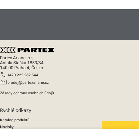
Partex Ariane, a.s.
Antala Staška 1859/34
140 00 Praha 4, Česko
call
+420 222 262 544
mail
prodej@partexariane.cz
Zásady ochrany osobních údajů
Rychlé odkazy
Katalog produktů
Novinky
Podpora