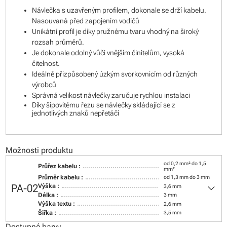
Návlečka s uzavřeným profilem, dokonale se drží kabelu.
Nasouvaná před zapojením vodičů
Unikátní profil je díky pružnému tvaru vhodný na široký
rozsah průměrů.
Je dokonale odolný vůči vnějším činitelům, vysoká
čitelnost.
Ideálně přizpůsobený úzkým svorkovnicím od různých
výrobců
Správná velikost návlečky zaručuje rychlou instalaci
Díky šípovitému řezu se návlečky skládající se z
jednotlivých znaků nepřetáčí
Možnosti produktu
od 0,2 mm² do 1,5
Průřez kabelu :
mm²
Průměr kabelu :
od 1,3 mm do 3 mm
keyboard_arrow_down
PA-02
Výška :
3,6 mm
Délka :
3 mm
Výška textu :
2,6 mm
Šířka :
3,5 mm
Dostupné barvy