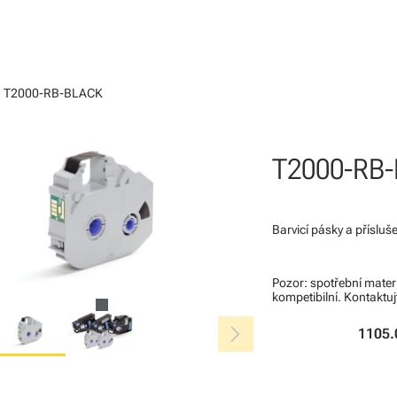
ght
T2000-RB-BLACK
T2000-RB
Barvicí pásky a příslu
Pozor: spotřební mater
kompetibilní. Kontaktuj
chevron_right
1105.