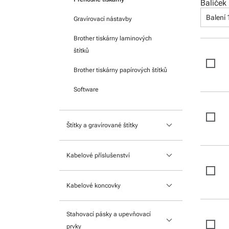
Balíček
Balení 
Gravírovací nástavby
Brother tiskárny laminových
štítků
Brother tiskárny papírových štítků
Software
keyboard_arrow_down
Štítky a gravírované štítky
Gravírované štítky
keyboard_arrow_down
Kabelové příslušenství
Tabulky s UV potiskem
Příslušenství ke značení
keyboard_arrow_down
Štítky do nosičů s pouzdrem
Kabelové koncovky
Nástroje
Spotřební materiál do Brother
Lisovací koncovky izolované
Stahovací pásky a upevňovací
Ochrana kabelů
tiskáren
keyboard_arrow_down
Měděné lisované koncovky
prvky