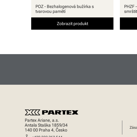
POZ - Bezhalogenová bužírka s
PHZF -
tvarovou pamětí
smršti
Zobrazit produkt
Partex Ariane, a.s.
Antala Staška 1859/34
Zása
140 00 Praha 4, Česko
call