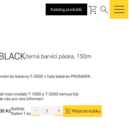
shopping_cart
search
Katalog produktů
me
-BLACK
černá barvící páska, 150m
šenství do tiskárny T-2000 z řady tiskáren PROMARK.
iál mezi modely T-1000 a T-2000 nemusí být
te nás pro více informací
Balíček:
shopping_cart
00 Kč
-
+
Přidat do košíku
Balení
1 ks