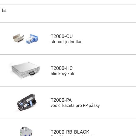
1 ks
T2000-CU
stříhací jednotka
T2000-HC
hliníkový kufr
T2000-PA
vodící kazeta pro PP pásky
T2000-RB-BLACK