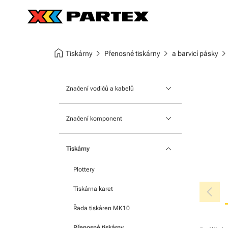
home
chevron_right
chevron_right
chevron_ri
Tiskárny
Přenosné tiskárny
a barvicí pásky
keyboard_arrow_down
Značení vodičů a kabelů
Nasouvací návlečky
keyboard_arrow_down
Značení komponent
Štítky na kabely
Na moduly
keyboard_arrow_down
Nacvakávací návlečky
Tiskárny
Na svorkovnice
Teplem smrštitelné bužírky
Plottery
Samolepicí štítky
chevron_left
Tiskárna karet
Řada tiskáren MK10
Přenosné tiskárny