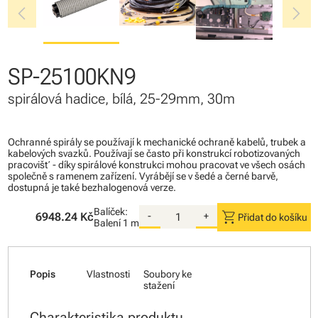
chevron_left
chevron_right
SP-25100KN9
spirálová hadice, bílá, 25-29mm, 30m
Ochranné spirály se používají k mechanické ochraně kabelů, trubek a
kabelových svazků. Používají se často při konstrukcí robotizovaných
pracovišť - díky spirálové konstrukci mohou pracovat ve všech osách
společně s ramenem zařízení. Vyrábějí se v šedé a černé barvě,
dostupná je také bezhalogenová verze.
Balíček:
shopping_cart
6948.24 Kč
-
+
Přidat do košíku
Balení
1 m
Popis
Vlastnosti
Soubory ke
stažení
Charakteristika produktu