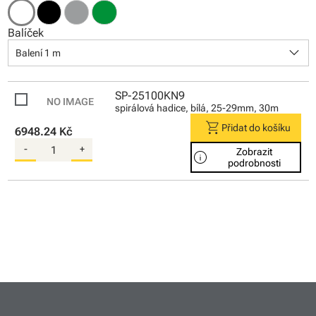
Balíček
keyboard_arrow_down
Balení 1 m
SP-25100KN9
spirálová hadice, bílá, 25-29mm, 30m
shopping_cart
Přidat do košíku
6948.24 Kč
-
+
Zobrazit
info
podrobnosti