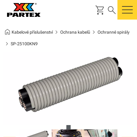
shopping_cart
search
m
home
chevron_right
chevron_right
Kabelové příslušenství
Ochrana kabelů
Ochranné spirály
chevron_right
SP-25100KN9