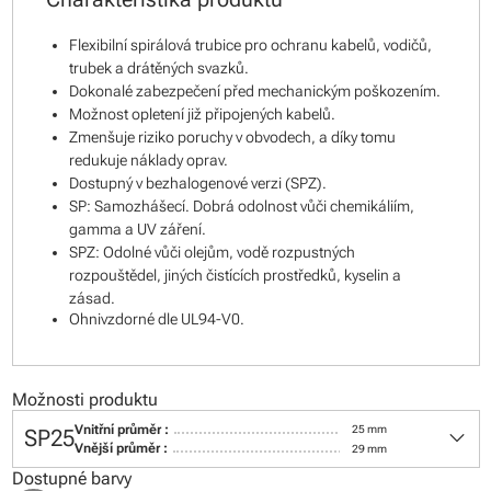
Flexibilní spirálová trubice pro ochranu kabelů, vodičů,
trubek a drátěných svazků.
Dokonalé zabezpečení před mechanickým poškozením.
Možnost opletení již připojených kabelů.
Zmenšuje riziko poruchy v obvodech, a díky tomu
redukuje náklady oprav.
Dostupný v bezhalogenové verzi (SPZ).
SP: Samozhášecí. Dobrá odolnost vůči chemikáliím,
gamma a UV záření.
SPZ: Odolné vůči olejům, vodě rozpustných
rozpouštědel, jiných čistících prostředků, kyselin a
zásad.
Ohnivzdorné dle UL94-V0.
Možnosti produktu
keyboard_arrow_down
Vnitřní průměr :
25 mm
SP25
Vnější průměr :
29 mm
Dostupné barvy