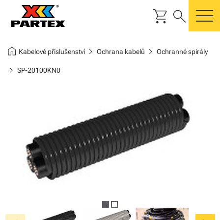
shopping_cart
search
m
home
chevron_right
chevron_right
Kabelové příslušenství
Ochrana kabelů
Ochranné spirály
chevron_right
SP-20100KN0