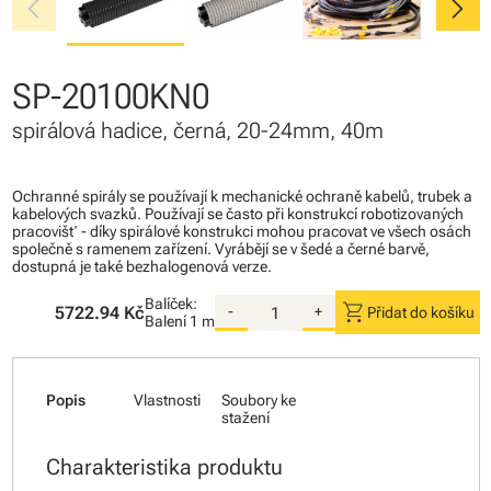
chevron_left
chevron_right
SP-20100KN0
spirálová hadice, černá, 20-24mm, 40m
Ochranné spirály se používají k mechanické ochraně kabelů, trubek a
kabelových svazků. Používají se často při konstrukcí robotizovaných
pracovišť - díky spirálové konstrukci mohou pracovat ve všech osách
společně s ramenem zařízení. Vyrábějí se v šedé a černé barvě,
dostupná je také bezhalogenová verze.
Balíček:
shopping_cart
5722.94 Kč
-
+
Přidat do košíku
Balení
1 m
Popis
Vlastnosti
Soubory ke
stažení
Charakteristika produktu