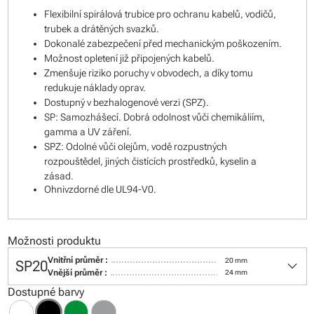
Flexibilní spirálová trubice pro ochranu kabelů, vodičů,
trubek a drátěných svazků.
Dokonalé zabezpečení před mechanickým poškozením.
Možnost opletení již připojených kabelů.
Zmenšuje riziko poruchy v obvodech, a díky tomu
redukuje náklady oprav.
Dostupný v bezhalogenové verzi (SPZ).
SP: Samozhášecí. Dobrá odolnost vůči chemikáliím,
gamma a UV záření.
SPZ: Odolné vůči olejům, vodě rozpustných
rozpouštědel, jiných čistících prostředků, kyselin a
zásad.
Ohnivzdorné dle UL94-V0.
Možnosti produktu
keyboard_arrow_down
Vnitřní průměr :
20 mm
SP20
Vnější průměr :
24 mm
Dostupné barvy