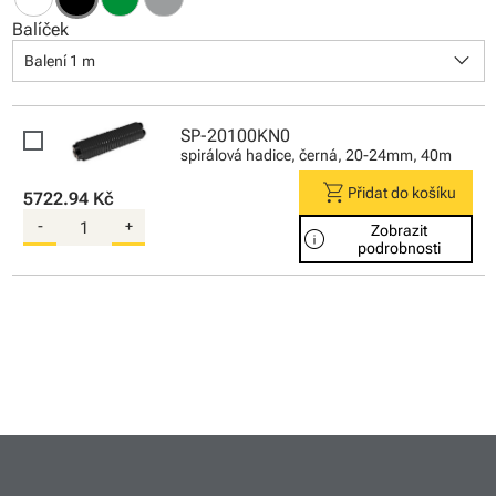
Balíček
keyboard_arrow_down
Balení 1 m
SP-20100KN0
spirálová hadice, černá, 20-24mm, 40m
shopping_cart
Přidat do košíku
5722.94 Kč
-
+
Zobrazit
info
podrobnosti