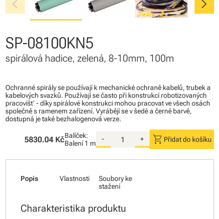
chevron_left
chevron_right
SP-08100KN5
spirálová hadice, zelená, 8-10mm, 100m
Ochranné spirály se používají k mechanické ochraně kabelů, trubek a
kabelových svazků. Používají se často při konstrukcí robotizovaných
pracovišť - díky spirálové konstrukci mohou pracovat ve všech osách
společně s ramenem zařízení. Vyrábějí se v šedé a černé barvě,
dostupná je také bezhalogenová verze.
Balíček:
shopping_cart
5830.04 Kč
-
+
Přidat do košíku
Balení
1 m
Popis
Vlastnosti
Soubory ke
stažení
Charakteristika produktu