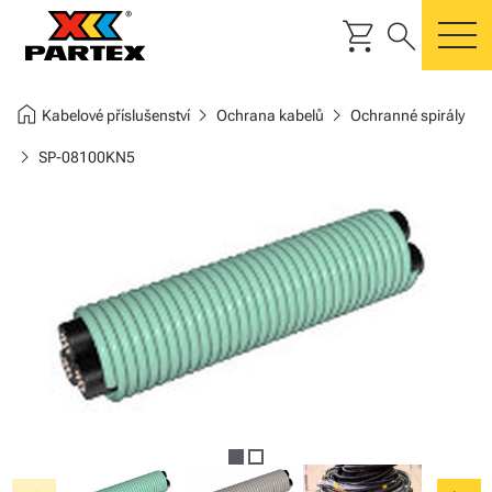
shopping_cart
search
m
home
chevron_right
chevron_right
Kabelové příslušenství
Ochrana kabelů
Ochranné spirály
chevron_right
SP-08100KN5