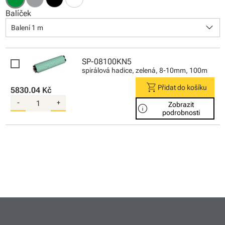
Balíček
keyboard_arrow_down
Balení 1 m
SP-08100KN5
spirálová hadice, zelená, 8-10mm, 100m
shopping_cart
Přidat do košíku
5830.04 Kč
-
+
Zobrazit
info
podrobnosti