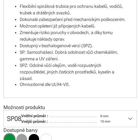
Flexibilní spirálová trubice pro ochranu kabelů, vodičů,
trubek a drátěných svazků.
Dokonalé zabezpečení před mechanickým poškozením.
Možnost opletení již připojených kabelů.
Zmenšuje riziko poruchy v obvodech, a díky tomu
redukuje náklady oprav.
Dostupný v bezhalogenové verzi (SPZ).
SP: Samozhášecí. Dobrá odolnost vůči chemikáliím,
gamma a UV záření.
SPZ: Odolné vůči olejům, vodě rozpustných
rozpouštědel, jiných čistících prostředků, kyselin a
zásad.
Ohnivzdorné dle UL94-V0.
Možnosti produktu
keyboard_arrow_down
Vnitřní průměr :
8 mm
SP08
Vnější průměr :
10 mm
Dostupné barvy