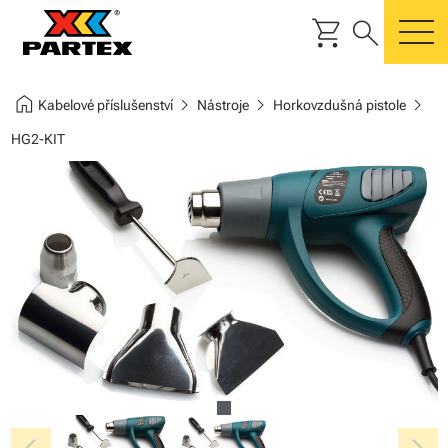
shopping_cart
search
m
home
chevron_right
chevron_right
chevron_right
Kabelové příslušenství
Nástroje
Horkovzdušná pistole
HG2-KIT