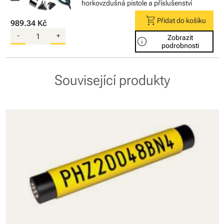
horkovzdušná pistole a příslušenství
shopping_cart
Přidat do košíku
989.34 Kč
-
+
Zobrazit
info
podrobnosti
Související produkty