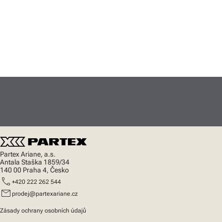
Partex Ariane, a.s.
Antala Staška 1859/34
140 00 Praha 4, Česko
call
+420 222 262 544
mail
prodej@partexariane.cz
Zásady ochrany osobních údajů