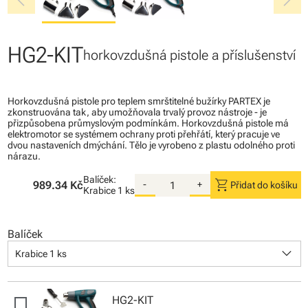
chevron_left
chevron_right
HG2-KIT
horkovzdušná pistole a příslušenství
Horkovzdušná pistole pro teplem smrštitelné bužírky PARTEX je
zkonstruována tak, aby umožňovala trvalý provoz nástroje - je
přizpůsobena průmyslovým podmínkám. Horkovzdušná pistole má
elektromotor se systémem ochrany proti přehřátí, který pracuje ve
dvou nastaveních dmýchání. Tělo je vyrobeno z plastu odolného proti
nárazu.
Balíček:
shopping_cart
989.34 Kč
-
+
Přidat do košíku
Krabice
1 ks
Balíček
keyboard_arrow_down
Krabice 1 ks
HG2-KIT