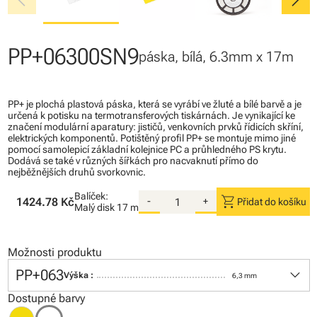
chevron_left
chevron_right
PP+06300SN9
páska, bílá, 6.3mm x 17m
PP+ je plochá plastová páska, která se vyrábí ve žluté a bílé barvě a je
určená k potisku na termotransferových tiskárnách. Je vynikající ke
značení modulární aparatury: jističů, venkovních prvků řídicích skříní,
elektrických komponentů. Potištěný profil PP+ se montuje mimo jiné
pomocí samolepicí základní kolejnice PC a průhledného PS krytu.
Dodává se také v různých šířkách pro nacvaknutí přímo do
nejběžnějších druhů svorkovnic.
Balíček:
shopping_cart
1424.78 Kč
-
+
Přidat do košíku
Malý disk
17 m
Možnosti produktu
keyboard_arrow_down
PP+063
Výška :
6,3 mm
Dostupné barvy