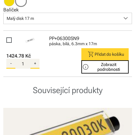
Balíček
keyboard_arrow_down
Malý disk 17 m
PP+06300SN9
páska, bílá, 6.3mm x 17m
shopping_cart
Přidat do košíku
1424.78 Kč
-
+
Zobrazit
info
podrobnosti
Související produkty