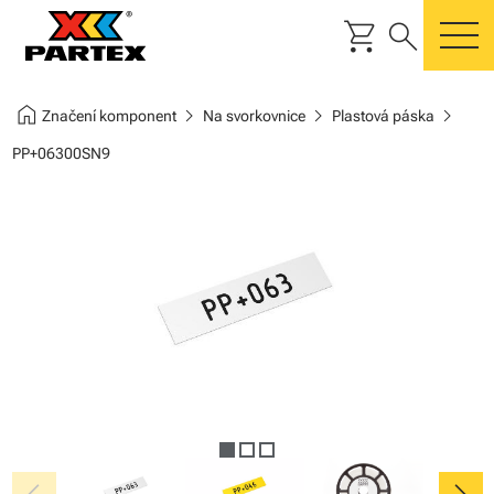
shopping_cart
search
m
home
chevron_right
chevron_right
chevron_right
Značení komponent
Na svorkovnice
Plastová páska
PP+06300SN9