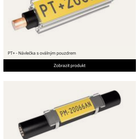
PT+ - Návlečka s oválným pouzdrem
Zobrazit produkt