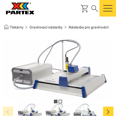
shopping_cart
search
m
home
chevron_right
chevron_right
Tiskárny
Gravírovací nástavby
Nástavba pro gravírování
chevron_left
chevron_right