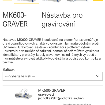
MK600-
Nástavba pro
GRAVER
gravírování
Nástavba MK600-GRAVER instalovaná na plotter Partex umožňuje
gravírování libovolných znaků v dvojvrstvém laminátu odolném proti
UV záření. Gravírovací sestava v kombinaci s plotterem vytváří
univerzální a velmi účinné zařízení, pomocí něhož můžete vytisknout
identifikátory pro dráty, kabely a svorkovnice od různých výrobců a
nyní můžete gravírovat jakékoliv typové štítky a popisy pod kontrolky a
tlačítka.
Balíček
keyboard_arrow_down
--- Vyberte balíček ---
MK600-GRAVER
gravírovací
jednotka+SET(podložka,sw,lux)
Vyrobeno na zakázku