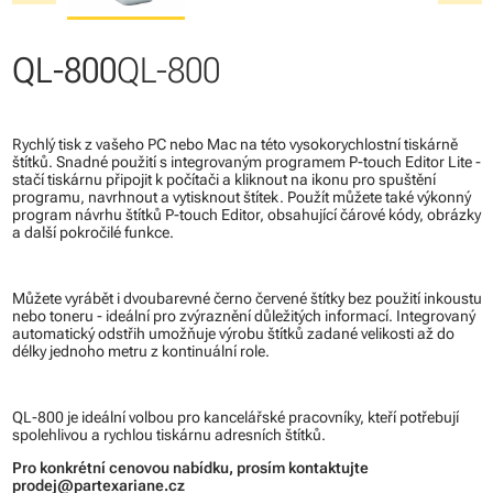
QL-800
QL-800
Rychlý tisk z vašeho PC nebo Mac na této vysokorychlostní tiskárně
štítků. Snadné použití s integrovaným programem P-touch Editor Lite -
stačí tiskárnu připojit k počítači a kliknout na ikonu pro spuštění
programu, navrhnout a vytisknout štítek. Použít můžete také výkonný
program návrhu štítků P-touch Editor, obsahující čárové kódy, obrázky
a další pokročilé funkce.
Můžete vyrábět i dvoubarevné černo červené štítky bez použití inkoustu
nebo toneru - ideální pro zvýraznění důležitých informací. Integrovaný
automatický odstřih umožňuje výrobu štítků zadané velikosti až do
délky jednoho metru z kontinuální role.
QL-800 je ideální volbou pro kancelářské pracovníky, kteří potřebují
spolehlivou a rychlou tiskárnu adresních štítků.
Pro konkrétní cenovou nabídku, prosím kontaktujte
prodej@partexariane.cz