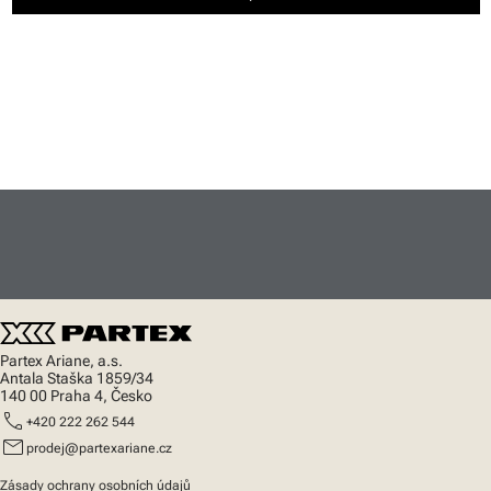
Partex Ariane, a.s.
Antala Staška 1859/34
140 00 Praha 4, Česko
call
+420 222 262 544
mail
prodej@partexariane.cz
Zásady ochrany osobních údajů