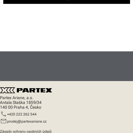
Partex Ariane, a.s.
Antala Staška 1859/34
140 00 Praha 4, Česko
call
+420 222 262 544
mail
prodej@partexariane.cz
Zásady ochrany osobních údajů