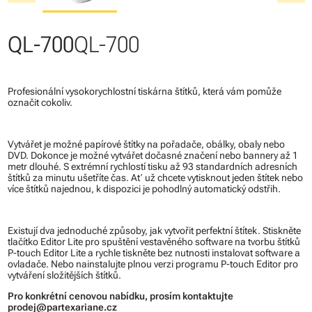
QL-700
QL-700
Profesionální vysokorychlostní tiskárna štítků, která vám pomůže
označit cokoliv.
Vytvářet je možné papírové štítky na pořadače, obálky, obaly nebo
DVD. Dokonce je možné vytvářet dočasné značení nebo bannery až 1
metr dlouhé. S extrémní rychlostí tisku až 93 standardních adresních
štítků za minutu ušetříte čas. Ať už chcete vytisknout jeden štítek nebo
více štítků najednou, k dispozici je pohodlný automatický odstřih.
Existují dva jednoduché způsoby, jak vytvořit perfektní štítek. Stiskněte
tlačítko Editor Lite pro spuštění vestavěného software na tvorbu štítků
P-touch Editor Lite a rychle tiskněte bez nutnosti instalovat software a
ovladače. Nebo nainstalujte plnou verzi programu P-touch Editor pro
vytváření složitějších štítků.
Pro konkrétní cenovou nabídku, prosím kontaktujte
prodej@partexariane.cz