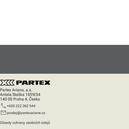
Partex Ariane, a.s.
Antala Staška 1859/34
140 00 Praha 4, Česko
call
+420 222 262 544
mail
prodej@partexariane.cz
Zásady ochrany osobních údajů