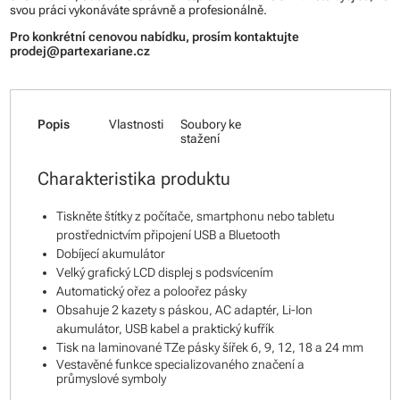
svou práci vykonáváte správně a profesionálně.
Pro konkrétní cenovou nabídku, prosím kontaktujte
prodej@partexariane.cz
Popis
Vlastnosti
Soubory ke
stažení
Charakteristika produktu
Tiskněte štítky z počítače, smartphonu nebo tabletu
prostřednictvím připojení USB a Bluetooth
Dobíjecí akumulátor
Velký grafický LCD displej s podsvícením
Automatický ořez a poloořez pásky
Obsahuje 2 kazety s páskou, AC adaptér, Li-Ion
akumulátor, USB kabel a praktický kufřík
Tisk na laminované TZe pásky šířek 6, 9, 12, 18 a 24 mm
Vestavěné funkce specializovaného značení a
průmyslové symboly