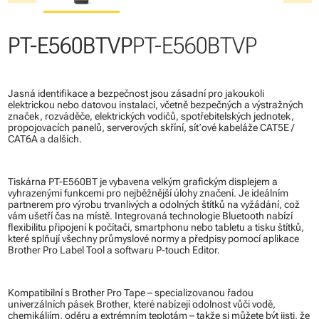
PT-E560BTVP
PT-E560BTVP
Jasná identifikace a bezpečnost jsou zásadní pro jakoukoli
elektrickou nebo datovou instalaci, včetně bezpečných a výstražných
značek, rozváděče, elektrických vodičů, spotřebitelských jednotek,
propojovacích panelů, serverových skříní, síťové kabeláže CAT5E /
CAT6A a dalších.
Tiskárna PT-E560BT je vybavena velkým grafickým displejem a
vyhrazenými funkcemi pro nejběžnější úlohy značení. Je ideálním
partnerem pro výrobu trvanlivých a odolných štítků na vyžádání, což
vám ušetří čas na místě. Integrovaná technologie Bluetooth nabízí
flexibilitu připojení k počítači, smartphonu nebo tabletu a tisku štítků,
které splňují všechny průmyslové normy a předpisy pomocí aplikace
Brother Pro Label Tool a softwaru P-touch Editor.
Kompatibilní s Brother Pro Tape – specializovanou řadou
univerzálních pásek Brother, které nabízejí odolnost vůči vodě,
chemikáliím, oděru a extrémním teplotám – takže si můžete být jisti, že