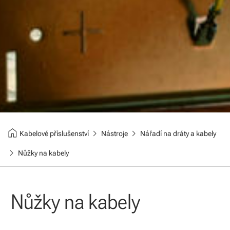
home
chevron_right
chevron_right
Kabelové příslušenství
Nástroje
Nářadí na dráty a kabely
chevron_right
Nůžky na kabely
Nůžky na kabely