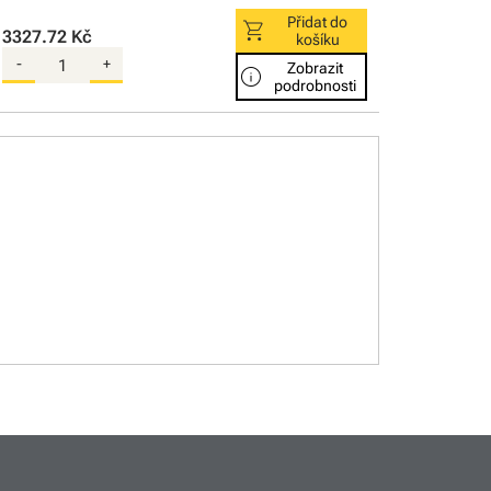
Přidat do
shopping_cart
3327.72 Kč
košíku
-
+
Zobrazit
info
podrobnosti