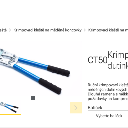
chevron_right
chevron_right
eště
Krimpovací kleště na měděné koncovky
Krimpovací kleště na
Krimp
CT50
duti
Ruční krimpovací klešt
měděných dutinkových
Dlouhá ramena s měkko
požadavky na kompre
chevron_right
Balíček
--- Vyberte balíček ---