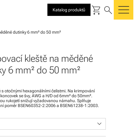
shopping_cart
search
Katalog produktů
me
 měděné dutinky 6 mm² do 50 mm²
ovací kleště na měděné
nky 6 mm² do 50 mm²
ě s otočnými hexagonálními čelistmi. Na krimpování
 koncovek se švy, AWG a H/D od 6mm² do 50mm².
u rukojetí snižují vyžadovanou námahu. Splňuje
sní poměr BSEN60352-2:2006 a BSEN61238-1:2003.
keyboard_arrow_down