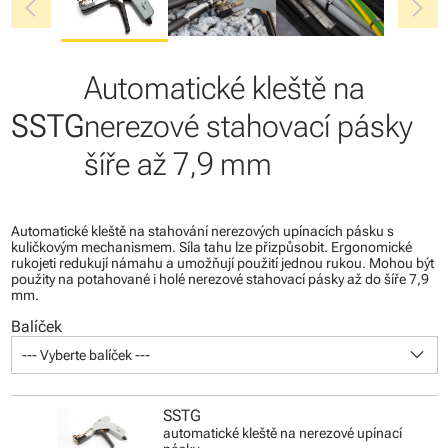
chevron_left
chevron_right
Automatické kleště na
SSTG
nerezové stahovací pásky
šíře až 7,9 mm
Automatické kleště na stahování nerezových upínacích pásku s
kuličkovým mechanismem. Síla tahu lze přizpůsobit. Ergonomické
rukojeti redukují námahu a umožňují použití jednou rukou. Mohou být
použity na potahované i holé nerezové stahovací pásky až do šíře 7,9
mm.
Balíček
keyboard_arrow_down
--- Vyberte balíček ---
SSTG
automatické kleště na nerezové upínací