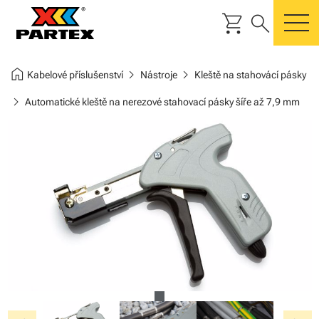
shopping_cart
search
m
home
chevron_right
chevron_right
Kabelové příslušenství
Nástroje
Kleště na stahovácí pásky
chevron_right
Automatické kleště na nerezové stahovací pásky šíře až 7,9 mm