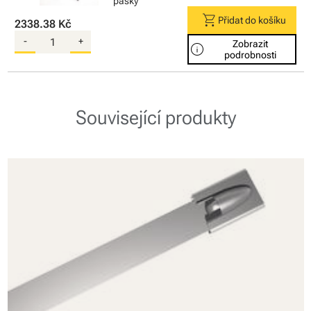
pásky
shopping_cart
Přidat do košíku
2338.38 Kč
-
+
Zobrazit
info
podrobnosti
Související produkty