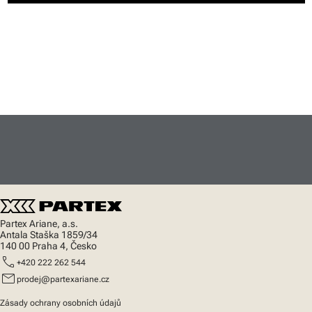
Partex Ariane, a.s.
Antala Staška 1859/34
140 00 Praha 4, Česko
call
+420 222 262 544
mail
prodej@partexariane.cz
Zásady ochrany osobních údajů