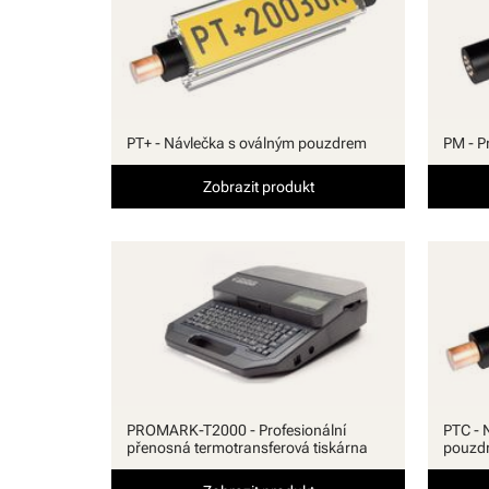
PT+ - Návlečka s oválným pouzdrem
PM - P
Zobrazit produkt
PROMARK-T2000 - Profesionální
PTC - 
přenosná termotransferová tiskárna
pouzdr