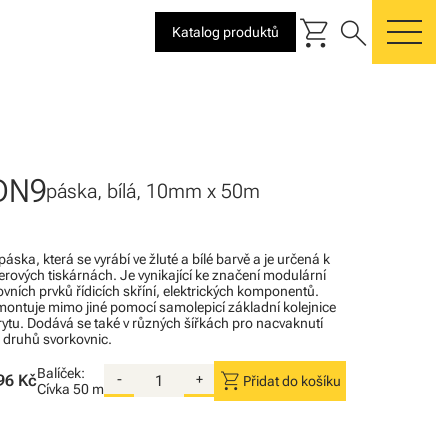
shopping_cart
search
Katalog produktů
me
DN9
páska, bílá, 10mm x 50m
áska, která se vyrábí ve žluté a bílé barvě a je určená k
erových tiskárnách. Je vynikající ke značení modulární
kovních prvků řídicích skříní, elektrických komponentů.
 montuje mimo jiné pomocí samolepicí základní kolejnice
ytu. Dodává se také v různých šířkách pro nacvaknutí
 druhů svorkovnic.
Balíček:
shopping_cart
96 Kč
-
+
Přidat do košíku
Cívka
50 m