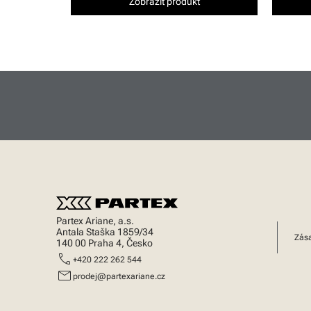
Zobrazit produkt
Partex Ariane, a.s.
Antala Staška 1859/34
Zása
140 00 Praha 4, Česko
call
+420 222 262 544
mail
prodej@partexariane.cz