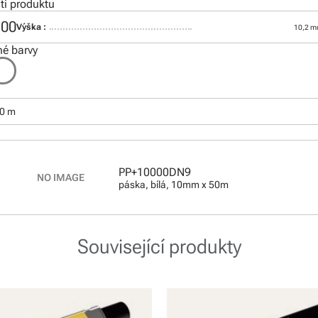
i produktu
100
Výška :
10,2 
é barvy
50 m
PP+10000DN9
páska, bílá, 10mm x 50m
Související produkty