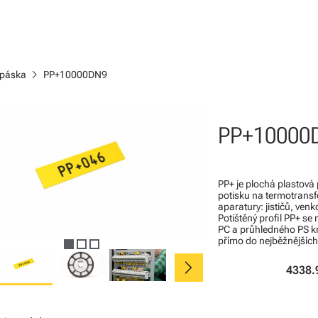
chevron_right
 páska
PP+10000DN9
PP+10000
PP+ je plochá plastová p
potisku na termotransf
aparatury: jističů, ven
Potištěný profil PP+ se
PC a průhledného PS kr
přímo do nejběžnějších
chevron_right
4338.