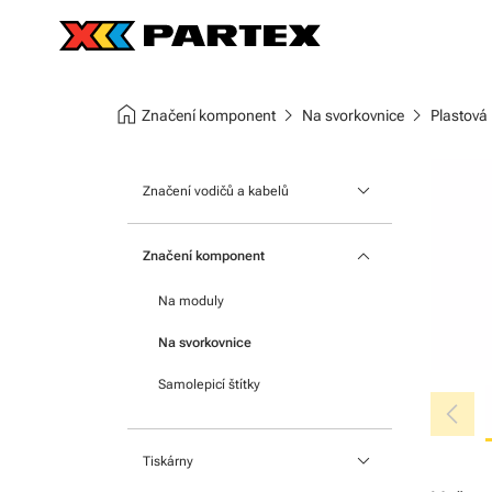
home
chevron_right
chevron_right
Značení komponent
Na svorkovnice
Plastová
keyboard_arrow_down
Značení vodičů a kabelů
Nasouvací návlečky
keyboard_arrow_down
Značení komponent
Štítky na kabely
Na moduly
Nacvakávací návlečky
Na svorkovnice
Teplem smrštitelné bužírky
Samolepicí štítky
chevron_left
keyboard_arrow_down
Tiskárny