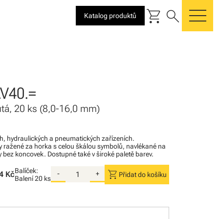
shopping_cart
search
Katalog produktů
me
V40.=
utá, 20 ks (8,0-16,0 mm)
ých, hydraulických a pneumatických zařízeních.
 ražené za horka s celou škálou symbolů, navlékané na
y bez koncovek. Dostupné také v široké paletě barev.
Balíček:
shopping_cart
4 Kč
-
+
Přidat do košíku
Balení
20 ks