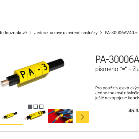
chevron_right
chevron_right
Jednoznakové
Jednoznakové uzavřené návlečky
PA-30006AV40.=
PA-30006A
písmeno "=" - žl
Pro použití v elektrick
Jednoznakové návlečky
ještě nezapojené kabel
45.3
chevron_right