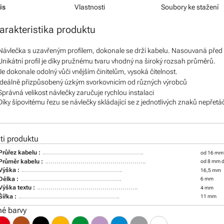
is
Vlastnosti
Soubory ke stažení
arakteristika produktu
Návlečka s uzavřeným profilem, dokonale se drží kabelu. Nasouvaná před
Unikátní profil je díky pružnému tvaru vhodný na široký rozsah průměrů.
Je dokonale odolný vůči vnějším činitelům, vysoká čitelnost.
Ideálně přizpůsobený úzkým svorkovnicím od různých výrobců
Správná velikost návlečky zaručuje rychlou instalaci
Díky šípovitému řezu se návlečky skládající se z jednotlivých znaků nepřetá
i produktu
Průřez kabelu :
od 16 mm
Průměr kabelu :
od 8 mm 
Výška :
16,5 mm
Délka :
6 mm
Výška textu :
4 mm
Šířka :
11 mm
é barvy