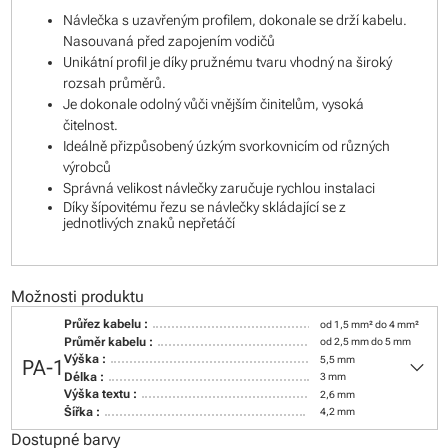
Návlečka s uzavřeným profilem, dokonale se drží kabelu.
Nasouvaná před zapojením vodičů
Unikátní profil je díky pružnému tvaru vhodný na široký
rozsah průměrů.
Je dokonale odolný vůči vnějším činitelům, vysoká
čitelnost.
Ideálně přizpůsobený úzkým svorkovnicím od různých
výrobců
Správná velikost návlečky zaručuje rychlou instalaci
Díky šípovitému řezu se návlečky skládající se z
jednotlivých znaků nepřetáčí
Možnosti produktu
Průřez kabelu :
od 1,5 mm² do 4 mm²
Průměr kabelu :
od 2,5 mm do 5 mm
keyboard_arrow_down
Výška :
5,5 mm
PA-1
Délka :
3 mm
Výška textu :
2,6 mm
Šířka :
4,2 mm
Dostupné barvy