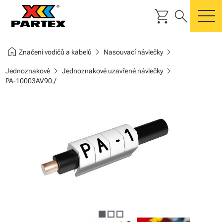
shopping_cart
search
m
home
chevron_right
chevron_right
Značení vodičů a kabelů
Nasouvací návlečky
chevron_right
chevron_right
Jednoznakové
Jednoznakové uzavřené návlečky
PA-10003AV90./