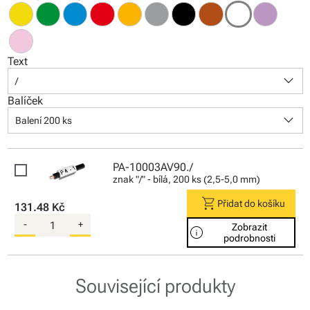
Text
keyboard_arrow_down
/
Balíček
keyboard_arrow_down
Balení 200 ks
PA-10003AV90./
znak "/" - bílá, 200 ks (2,5-5,0 mm)
shopping_cart
Přidat do košíku
131.48 Kč
-
+
Zobrazit
info
podrobnosti
Související produkty