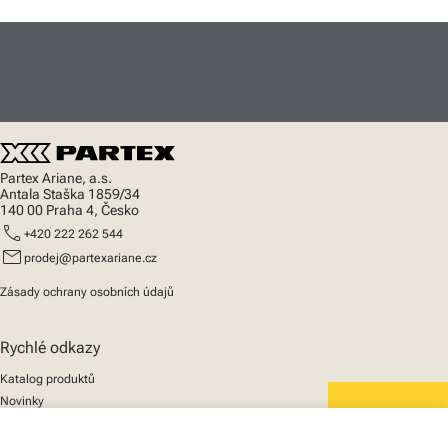
Partex Ariane, a.s.
Antala Staška 1859/34
140 00 Praha 4, Česko
call
+420 222 262 544
mail
prodej@partexariane.cz
Zásady ochrany osobních údajů
Rychlé odkazy
Katalog produktů
Novinky
Podpora
We mark the future
O nás