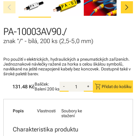
chevron_left
chevron_right
PA-10003AV90./
znak "/" - bílá, 200 ks (2,5-5,0 mm)
Pro použití v elektrických, hydraulických a pneumatických zařízeních.
Jednoznakové návlečky ražené za horka s celou škálou symbolů,
navlékané na ještě nezapojené kabely bez koncovek. Dostupné také v
široké paletě barev.
Balíček:
shopping_cart
131.48 Kč
-
+
Přidat do košíku
Balení
200 ks
Popis
Vlastnosti
Soubory ke
stažení
Charakteristika produktu