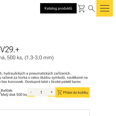
shopping_cart
search
Katalog produktů
me
V29.+
ená, 500 ks, (1,3-3,0 mm)
ých, hydraulických a pneumatických zařízeních.
 ražené za horka s celou škálou symbolů, navlékané na
y bez koncovek. Dostupné také v široké paletě barev.
Balíček:
shopping_cart
č
-
+
Přidat do košíku
Malý disk
500 ks