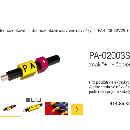
chevron_right
chevron_right
Jednoznakové
Jednoznakové uzavřené návlečky
PA-02003SV29.+
PA-02003S
znak "+ " - červ
Pro použití v elektrick
Jednoznakové návlečky
ještě nezapojené kabel
414.85 K
chevron_right