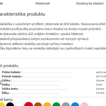
is
Vlastnosti
Soubory ke stažení
arakteristika produktu
Návlečka s uzavřeným profilem, dokonale se drží kabelu. Nasouvaná před
Unikátní profil je díky pružnému tvaru vhodný na široký rozsah průměrů.
Je dokonale odolný vůči vnějším činitelům, vysoká čitelnost.
Ideálně přizpůsobený úzkým svorkovnicím od různých výrobců
Správná velikost návlečky zaručuje rychlou instalaci
Díky šípovitému řezu se návlečky skládající se z jednotlivých znaků nepřetá
i produktu
Průřez kabelu :
od 0,2 m
Průměr kabelu :
od 1,3 
Výška :
3,6 mm
2
Délka :
3 mm
Výška textu :
2,6 mm
Šířka :
3,5 mm
é barvy