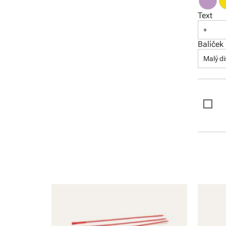
Text
+
Balíček
Malý di