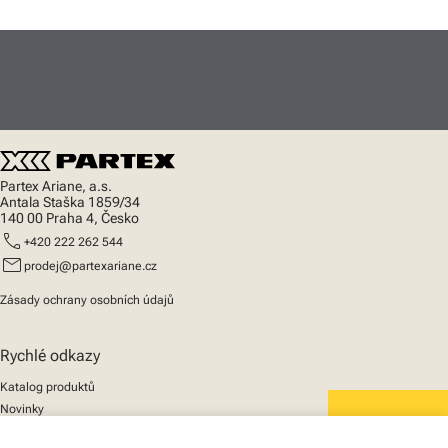
Partex Ariane, a.s.
Antala Staška 1859/34
140 00 Praha 4, Česko
call
+420 222 262 544
mail
prodej@partexariane.cz
Zásady ochrany osobních údajů
Rychlé odkazy
Katalog produktů
Novinky
Podpora