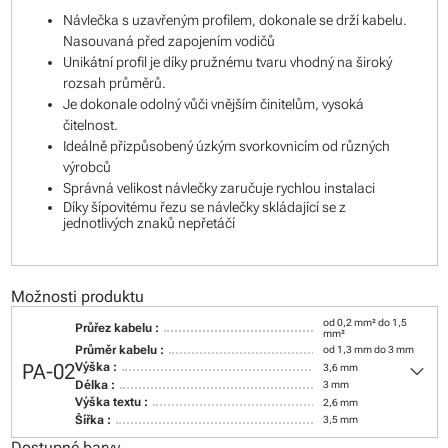
Návlečka s uzavřeným profilem, dokonale se drží kabelu.
Nasouvaná před zapojením vodičů
Unikátní profil je díky pružnému tvaru vhodný na široký
rozsah průměrů.
Je dokonale odolný vůči vnějším činitelům, vysoká
čitelnost.
Ideálně přizpůsobený úzkým svorkovnicím od různých
výrobců
Správná velikost návlečky zaručuje rychlou instalaci
Díky šípovitému řezu se návlečky skládající se z
jednotlivých znaků nepřetáčí
Možnosti produktu
od 0,2 mm² do 1,5
Průřez kabelu :
mm²
Průměr kabelu :
od 1,3 mm do 3 mm
keyboard_arrow_down
PA-02
Výška :
3,6 mm
Délka :
3 mm
Výška textu :
2,6 mm
Šířka :
3,5 mm
Dostupné barvy