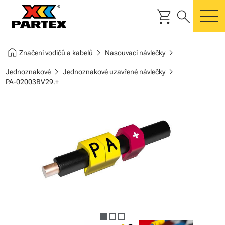
shopping_cart
search
m
home
chevron_right
chevron_right
Značení vodičů a kabelů
Nasouvací návlečky
chevron_right
chevron_right
Jednoznakové
Jednoznakové uzavřené návlečky
PA-02003BV29.+