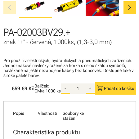
chevron_left
chevron_right
PA-02003BV29.+
znak "+" - červená, 1000ks, (1,3-3,0 mm)
Pro použití v elektrických, hydraulických a pneumatických zařízeních.
Jednoznakové návlečky ražené za horka s celou škálou symbolů,
navlékané na ještě nezapojené kabely bez koncovek. Dostupné také v
široké paletě barev.
Balíček:
shopping_cart
659.69 Kč
-
+
Přidat do košíku
Cívka
1000 ks
Popis
Vlastnosti
Soubory ke
stažení
Charakteristika produktu