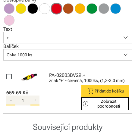
Text
keyboard_arrow_down
+
Balíček
keyboard_arrow_down
Cívka 1000 ks
PA-02003BV29.+
znak "+" - červená, 1000ks, (1,3-3,0 mm)
shopping_cart
Přidat do košíku
659.69 Kč
-
+
Zobrazit
info
podrobnosti
Související produkty