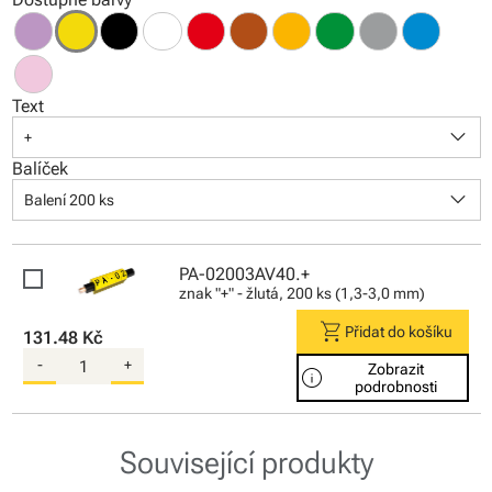
Text
keyboard_arrow_down
+
Balíček
keyboard_arrow_down
Balení 200 ks
PA-02003AV40.+
znak "+" - žlutá, 200 ks (1,3-3,0 mm)
shopping_cart
Přidat do košíku
131.48 Kč
-
+
Zobrazit
info
podrobnosti
Související produkty