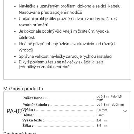
Návlečka s uzavřeným profilem, dokonale se drží kabelu.
Nasouvaná před zapojením vodičů
Unikátní profil je díky pružnému tvaru vhodný na široký
rozsah průměrů.
Je dokonale odolný vůči vnějším činitelům, vysoká
čitelnost.
Ideálně přizpůsobený úzkým svorkovnicím od různých
výrobců
Správná velikost návlečky zaručuje rychlou instalaci
Díky šípovitému řezu se návlečky skládající se z
jednotlivých znaků nepřetáčí
Možnosti produktu
od 0,2 mm² do 1,5
Průřez kabelu :
mm²
Průměr kabelu :
od 1,3 mm do 3 mm
keyboard_arrow_down
PA-02
Výška :
3,6 mm
Délka :
3 mm
Výška textu :
2,6 mm
Šířka :
3,5 mm
Dostupné barvy