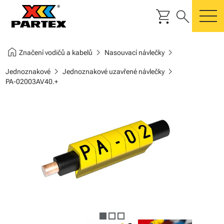
shopping_cart
search
m
home
chevron_right
chevron_right
Značení vodičů a kabelů
Nasouvací návlečky
chevron_right
chevron_right
Jednoznakové
Jednoznakové uzavřené návlečky
PA-02003AV40.+