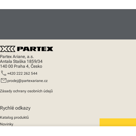
Partex Ariane, a.s.
Antala Staška 1859/34
140 00 Praha 4, Česko
call
+420 222 262 544
mail
prodej@partexariane.cz
Zásady ochrany osobních údajů
Rychlé odkazy
Katalog produktů
Novinky
Podpora