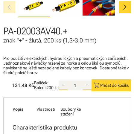
chevron_left
chevron_right
PA-02003AV40.+
znak "+" - žlutá, 200 ks (1,3-3,0 mm)
Pro použití v elektrických, hydraulických a pneumatických zařízeních.
Jednoznakové návlečky ražené za horka s celou škálou symbolů,
navlékané na ještě nezapojené kabely bez koncovek. Dostupné také v
široké paletě barev.
Balíček:
shopping_cart
131.48 Kč
-
+
Přidat do košíku
Balení
200 ks
Popis
Vlastnosti
Soubory ke
stažení
Charakteristika produktu