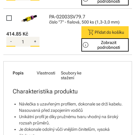
podrobnosti
PA-02003SV79.7
číslo "7" - fialová, 500 ks (1,3-3,0 mm)
shopping_cart
Přidat do košíku
414.85 Kč
-
+
Zobrazit
info
podrobnosti
Popis
Vlastnosti
Soubory ke
stažení
Charakteristika produktu
Návlečka s uzavřeným profilem, dokonale se drží kabelu.
Nasouvaná před zapojením vodičů
Unikátní profil je díky pružnému tvaru vhodný na široký
rozsah průměrů.
Je dokonale odolný vůči vnějším činitelům, vysoká