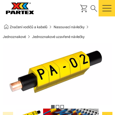
shopping_cart
search
m
home
chevron_right
chevron_right
Značení vodičů a kabelů
Nasouvací návlečky
chevron_right
Jednoznakové
Jednoznakové uzavřené návlečky