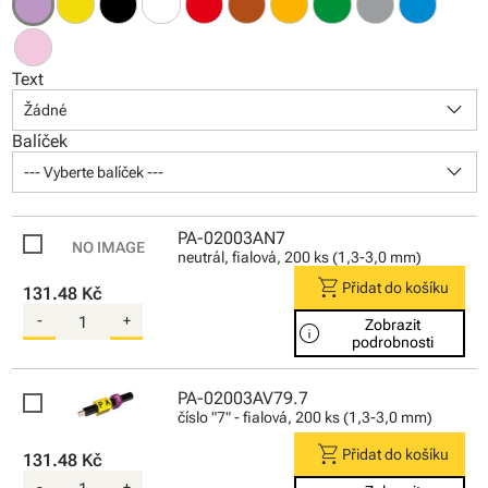
Text
keyboard_arrow_down
Žádné
Balíček
keyboard_arrow_down
--- Vyberte balíček ---
PA-02003AN7
neutrál, fialová, 200 ks (1,3-3,0 mm)
shopping_cart
Přidat do košíku
131.48 Kč
-
+
Zobrazit
info
podrobnosti
PA-02003AV79.7
číslo "7" - fialová, 200 ks (1,3-3,0 mm)
shopping_cart
Přidat do košíku
131.48 Kč
-
+