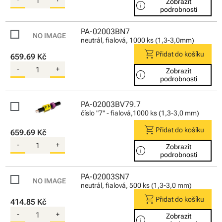
Zobrazit
info
podrobnosti
PA-02003BN7
neutrál, fialová, 1000 ks (1,3-3,0mm)
shopping_cart
Přidat do košíku
659.69 Kč
-
+
Zobrazit
info
podrobnosti
PA-02003BV79.7
číslo "7" - fialová,1000 ks (1,3-3,0 mm)
shopping_cart
Přidat do košíku
659.69 Kč
-
+
Zobrazit
info
podrobnosti
PA-02003SN7
neutrál, fialová, 500 ks (1,3-3,0 mm)
shopping_cart
Přidat do košíku
414.85 Kč
-
+
Zobrazit
info