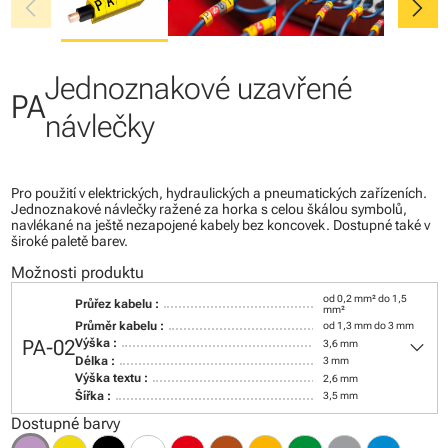
chevron_left
chevron_right
Jednoznakové uzavřené
PA
návlečky
Pro použití v elektrických, hydraulických a pneumatických zařízeních.
Jednoznakové návlečky ražené za horka s celou škálou symbolů,
navlékané na ještě nezapojené kabely bez koncovek. Dostupné také v
široké paletě barev.
Možnosti produktu
od 0,2 mm² do 1,5
Průřez kabelu :
mm²
Průměr kabelu :
od 1,3 mm do 3 mm
keyboard_arrow_down
PA-02
Výška :
3,6 mm
Délka :
3 mm
Výška textu :
2,6 mm
Šířka :
3,5 mm
Dostupné barvy